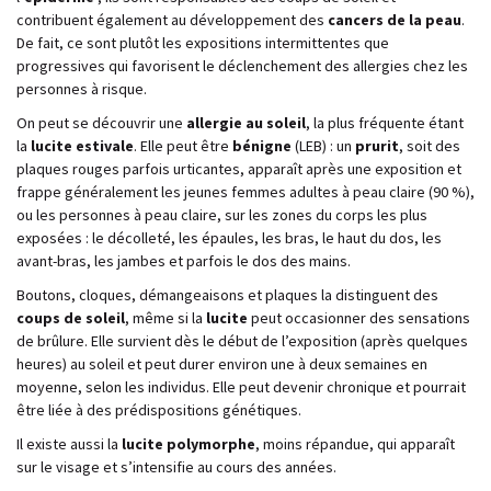
contribuent également au développement des
cancers de la peau
.
De fait, ce sont plutôt les expositions intermittentes que
progressives qui favorisent le déclenchement des allergies chez les
personnes à risque.
On peut se découvrir une
allergie au soleil
, la plus fréquente étant
la
lucite estivale
. Elle peut être
bénigne
(LEB) : un
prurit
, soit des
plaques rouges parfois urticantes, apparaît après une exposition et
frappe généralement les jeunes femmes adultes à peau claire (90 %),
ou les personnes à peau claire, sur les zones du corps les plus
exposées : le décolleté, les épaules, les bras, le haut du dos, les
avant-bras, les jambes et parfois le dos des mains.
Boutons, cloques, démangeaisons et plaques la distinguent des
coups de soleil
, même si la
lucite
peut occasionner des sensations
de brûlure. Elle survient dès le début de l’exposition (après quelques
heures) au soleil et peut durer environ une à deux semaines en
moyenne, selon les individus. Elle peut devenir chronique et pourrait
être liée à des prédispositions génétiques.
Il existe aussi la
lucite polymorphe
, moins répandue, qui apparaît
sur le visage et s’intensifie au cours des années.