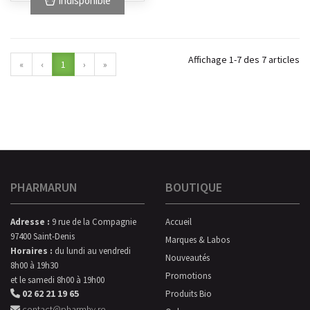
Indisponible
Affichage 1-7 des 7 articles
«
‹
1
›
»
PHARMARUN
BOUTIQUE
Adresse :
9 rue de la Compagnie
Accueil
97400 Saint-Denis
Marques & Labos
Horaires :
du lundi au vendredi
Nouveautés
8h00 à 19h30
Promotions
et le samedi 8h00 à 19h00
02 62 21 19 65
Produits Bio
contact@pharmhv.re