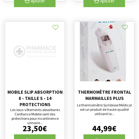
Ajouter
Ajouter
MOBILE SLIP ABSORPTION
THERMOMÈTRE FRONTAL
8 - TAILLE S - 14
MARMAILLES PLUS
PROTECTIONS
Le thermomètre Symbiose Médical
est un produit de haute qualité
Les sous-vêtements absorbants
utilisant la...
Confiance Mobile sont des
protections pour incontinence
urinaire...
23
,
50
€
44
,
99
€