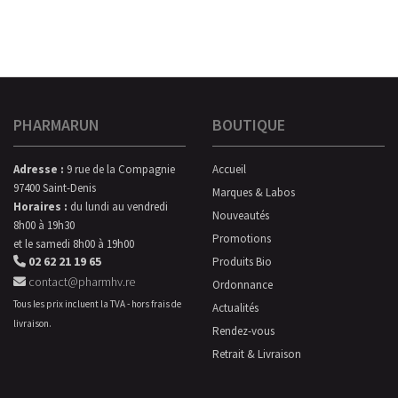
PHARMARUN
BOUTIQUE
Adresse :
9 rue de la Compagnie
Accueil
97400 Saint-Denis
Marques & Labos
Horaires :
du lundi au vendredi
Nouveautés
8h00 à 19h30
Promotions
et le samedi 8h00 à 19h00
02 62 21 19 65
Produits Bio
contact@pharmhv.re
Ordonnance
Tous les prix incluent la TVA - hors frais de
Actualités
livraison.
Rendez-vous
Retrait & Livraison