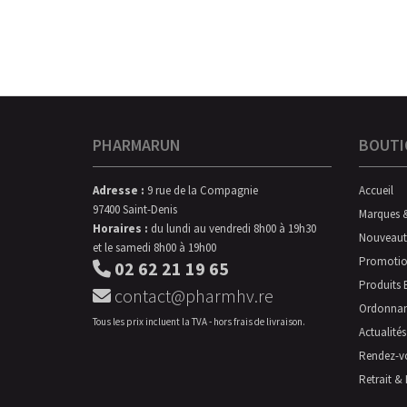
PHARMARUN
BOUTI
Adresse :
9 rue de la Compagnie
Accueil
97400 Saint-Denis
Marques 
Horaires :
du lundi au vendredi 8h00 à 19h30
Nouveaut
et le samedi 8h00 à 19h00
Promotio
02 62 21 19 65
Produits 
contact@pharmhv.re
Ordonna
Tous les prix incluent la TVA - hors frais de livraison.
Actualités
Rendez-v
Retrait & 