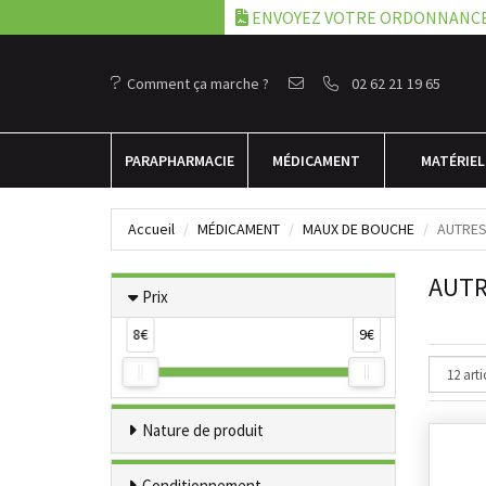
ENVOYEZ VOTRE ORDONNANC
Comment ça marche ?
02 62 21 19 65
PARA
PHARMACIE
MÉDICAMENT
MATÉRIEL
Accueil
MÉDICAMENT
MAUX DE BOUCHE
AUTRE
AUT
Prix
8€
9€
Nature de produit
Conditionnement