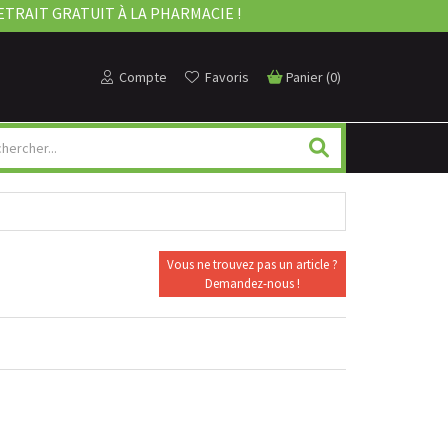
ETRAIT GRATUIT À LA PHARMACIE !
Compte
Favoris
Panier
(
0
)
Vous ne trouvez pas un article ?
Demandez-nous !