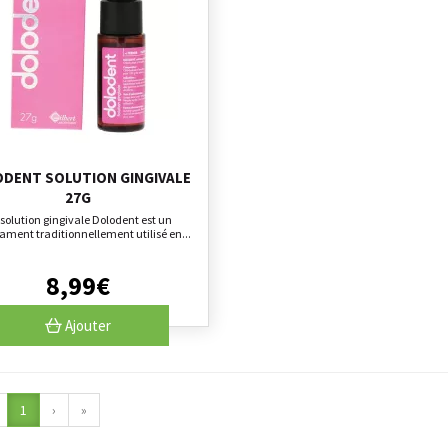
DENT SOLUTION GINGIVALE
27G
solution gingivale Dolodent est un
ment traditionnellement utilisé en...
8
,
99
€
Ajouter
1
›
»