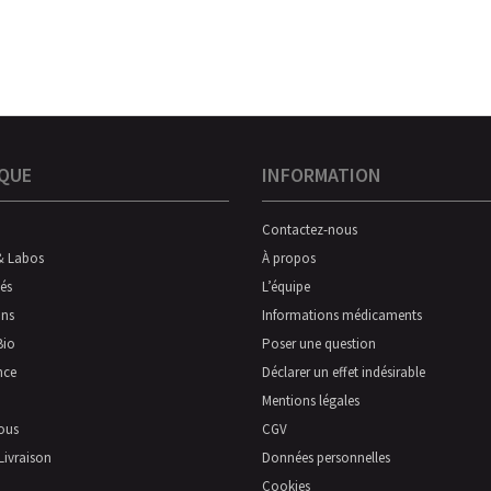
QUE
INFORMATION
Contactez-nous
& Labos
À propos
és
L’équipe
ns
Informations médicaments
Bio
Poser une question
nce
Déclarer un effet indésirable
Mentions légales
ous
CGV
Livraison
Données personnelles
Cookies