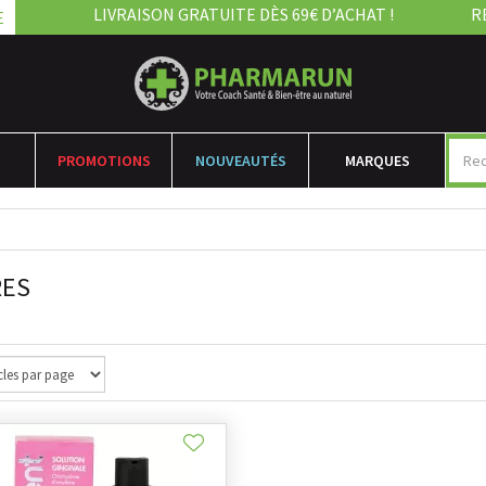
LIVRAISON GRATUITE DÈS 69€ D’ACHAT !
R
E
PROMOTIONS
NOUVEAUTÉS
MARQUES
S
RES