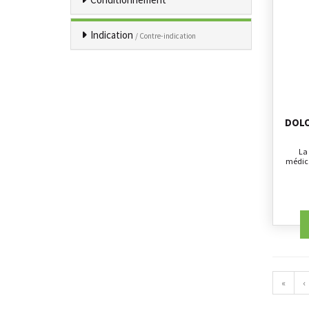
Indication
/ Contre-indication
DOLO
La 
médica
«
‹