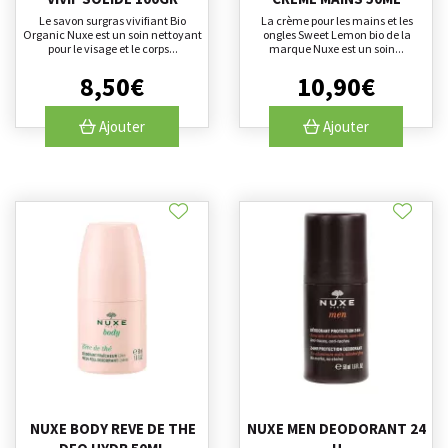
Le savon surgras vivifiant Bio
La crème pour les mains et les
Organic Nuxe est un soin nettoyant
ongles Sweet Lemon bio de la
pour le visage et le corps...
marque Nuxe est un soin...
8
,
50
€
10
,
90
€
Ajouter
Ajouter
NUXE BODY REVE DE THE
NUXE MEN DEODORANT 24