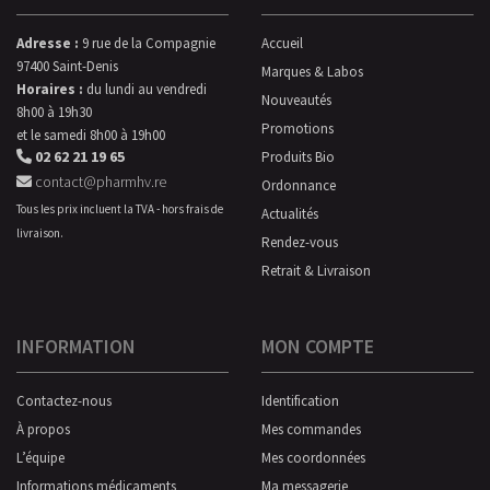
Adresse :
9 rue de la Compagnie
Accueil
97400 Saint-Denis
Marques & Labos
Horaires :
du lundi au vendredi
Nouveautés
8h00 à 19h30
Promotions
et le samedi 8h00 à 19h00
02 62 21 19 65
Produits Bio
contact@pharmhv.re
Ordonnance
Tous les prix incluent la TVA - hors frais de
Actualités
livraison.
Rendez-vous
Retrait & Livraison
INFORMATION
MON COMPTE
Contactez-nous
Identification
À propos
Mes commandes
L’équipe
Mes coordonnées
Informations médicaments
Ma messagerie