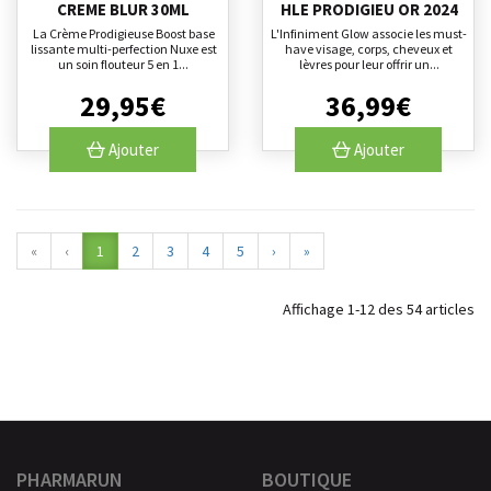
CREME BLUR 30ML
HLE PRODIGIEU OR 2024
La Crème Prodigieuse Boost base
L'Infiniment Glow associe les must-
lissante multi-perfection Nuxe est
have visage, corps, cheveux et
un soin flouteur 5 en 1...
lèvres pour leur offrir un...
29
,
95
€
36
,
99
€
Ajouter
Ajouter
«
‹
1
2
3
4
5
›
»
Affichage 1-12 des 54 articles
PHARMARUN
BOUTIQUE