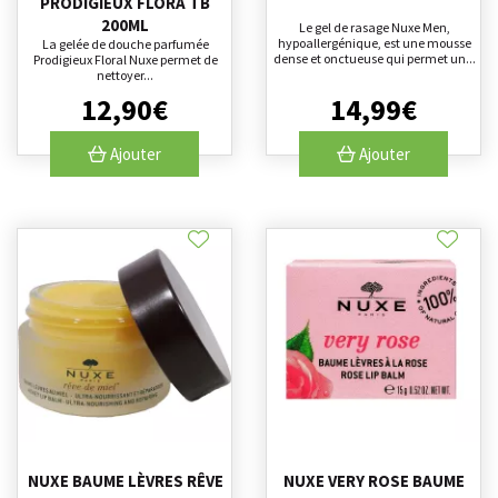
PRODIGIEUX FLORA TB
200ML
Le gel de rasage Nuxe Men,
hypoallergénique, est une mousse
La gelée de douche parfumée
dense et onctueuse qui permet un...
Prodigieux Floral Nuxe permet de
nettoyer...
12
,
90
€
14
,
99
€
Ajouter
Ajouter
NUXE BAUME LÈVRES RÊVE
NUXE VERY ROSE BAUME