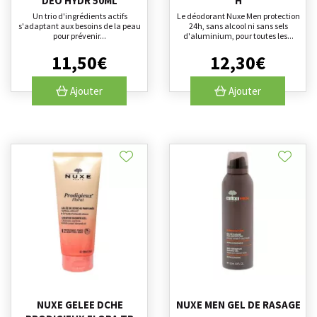
DEO HYDR 50ML
H
Un trio d'ingrédients actifs
Le déodorant Nuxe Men protection
s'adaptant aux besoins de la peau
24h, sans alcool ni sans sels
pour prévenir...
d'aluminium, pour toutes les...
11
,
50
€
12
,
30
€
Ajouter
Ajouter
NUXE GELEE DCHE
NUXE MEN GEL DE RASAGE