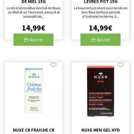
DE MIEL 15G
LEVRES POT 15G
Le stick lèvres Rêve de miel de Nuxe,
Le baume hydratant pour les lèvres
au Miel et au Tournesol, adoucit et
Very Rose de Nuxe permet
assouplit les...
d'hydrater les lèvres. Il...
14
,
99
€
14
,
99
€
Ajouter
Ajouter
NUXE CR FRAICHE CR
NUXE MEN GEL HYD