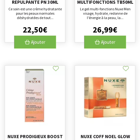
REPULPANTE PN 30ML
MULTIFONCTIONS TB50ML
Ce soin est une crème hydratante
Le gel multi-fonctions Nuxe Men
pour les peaux normales
visage, hydrate, redonne de
déshydratées de tout...
l'énergie à la peau, la...
22
,
50
€
26
,
99
€
Ajouter
Ajouter
NUXE PRODIGIEUX BOOST
NUXE COFF NOEL GLOW