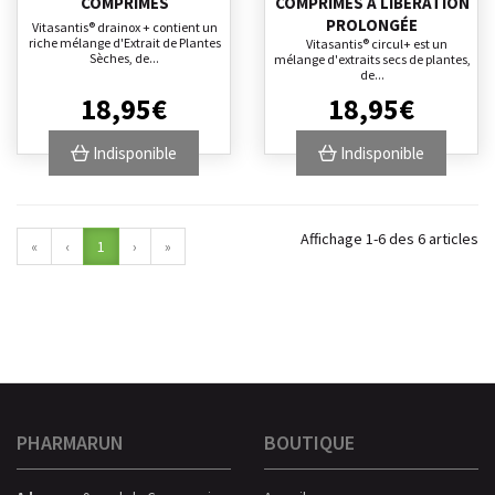
COMPRIMÉS
COMPRIMÉS À LIBÉRATION
PROLONGÉE
Vitasantis® drainox + contient un
riche mélange d'Extrait de Plantes
Vitasantis® circul+ est un
Sèches, de...
mélange d'extraits secs de plantes,
de...
18
,
95
€
18
,
95
€
Indisponible
Indisponible
Affichage 1-6 des 6 articles
«
‹
1
›
»
PHARMARUN
BOUTIQUE