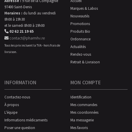
Adresse :
9 rue de la Compagnie
Accueil
97400 Saint-Denis
Marques & Labos
Horaires :
du lundi au vendredi
Nouveautés
8h00 à 19h30
Promotions
et le samedi 8h00 à 19h00
02 62 21 19 65
Produits Bio
contact@pharmhv.re
Ordonnance
Tous les prix incluent la TVA - hors frais de
Actualités
livraison.
Rendez-vous
Retrait & Livraison
INFORMATION
MON COMPTE
Contactez-nous
Identification
À propos
Mes commandes
L’équipe
Mes coordonnées
Informations médicaments
Ma messagerie
Poser une question
Mes favoris