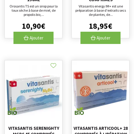
Orosantis TS est un sirop pour la
Vitasantis energy IM+ est une
toux sèche à base de miel, de
préparation à base d'extraits secs
propolis bio,...
de plantes, de...
10
,
90
€
18
,
95
€
Ajouter
Ajouter
VITASANTIS SERENIGHTY
VITASANTIS ARTICOOL+ 28