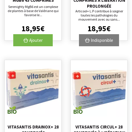
MGB6 45 COMPRIMÉS
COMPRIMÉS À LIBÉRATION
PROLONGÉE
Serenighty MgB6 est un complexe
de plantes à base de Valériane qui
Articool+ L.P contribue à soigner
favorise le...
toutes les pathologies du
mouvement avec ou sans...
18
,
95
€
18
,
95
€
Ajouter
Indisponible
VITASANTIS DRAINOX+ 28
VITASANTIS CIRCUL+ 28