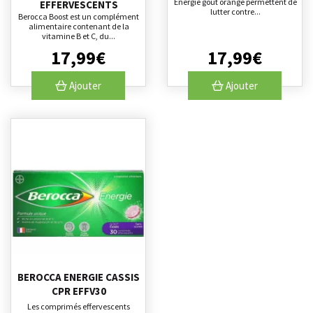
Energie goût orange permettent de
EFFERVESCENTS
lutter contre...
Berocca Boost est un complément
alimentaire contenant de la
vitamine B et C, du...
17
,
99
€
17
,
99
€
Ajouter
Ajouter
BEROCCA ENERGIE CASSIS
CPR EFFV30
Les comprimés effervescents