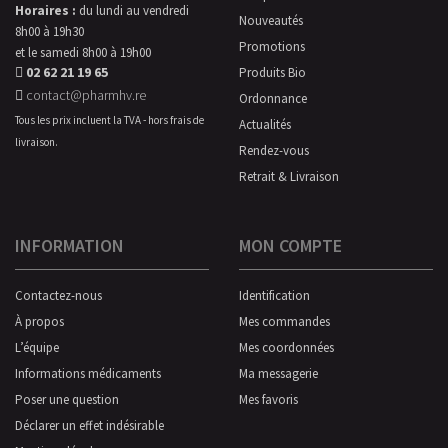
Horaires :
du lundi au vendredi
Nouveautés
8h00 à 19h30
Promotions
et le samedi 8h00 à 19h00
02 62 21 19 65
Produits Bio
contact@pharmhv.re
Ordonnance
Tous les prix incluent la TVA - hors frais de
Actualités
livraison.
Rendez-vous
Retrait & Livraison
INFORMATION
MON COMPTE
Contactez-nous
Identification
À propos
Mes commandes
L’équipe
Mes coordonnées
Informations médicaments
Ma messagerie
Poser une question
Mes favoris
Déclarer un effet indésirable