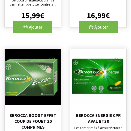
Berocca Energie goût orange
permettent de lutter contre la...
15
,
99
€
16
,
99
€
Ajouter
Ajouter
BEROCCA BOOST EFFET
BEROCCA ENERGIE CPR
COUP DE FOUET 20
AVAL BT30
COMPRIMÉS
Les comprimés à avaler Berocca