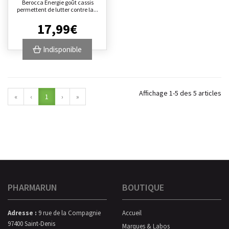
Berocca Energie goût cassis
permettent de lutter contre la...
17
,
99
€
Indisponible
Affichage 1-5 des 5 articles
«
‹
1
›
»
PHARMARUN
BOUTIQUE
Adresse :
9 rue de la Compagnie
Accueil
97400 Saint-Denis
Marques & Labos