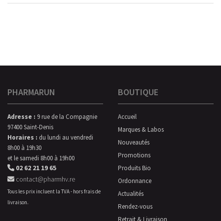
PHARMARUN
BOUTIQUE
Adresse :
9 rue de la Compagnie
Accueil
97400 Saint-Denis
Marques & Labos
Horaires :
du lundi au vendredi
Nouveautés
8h00 à 19h30
Promotions
et le samedi 8h00 à 19h00
02 62 21 19 65
Produits Bio
contact@pharmhv.re
Ordonnance
Tous les prix incluent la TVA - hors frais de
Actualités
livraison.
Rendez-vous
Retrait & Livraison