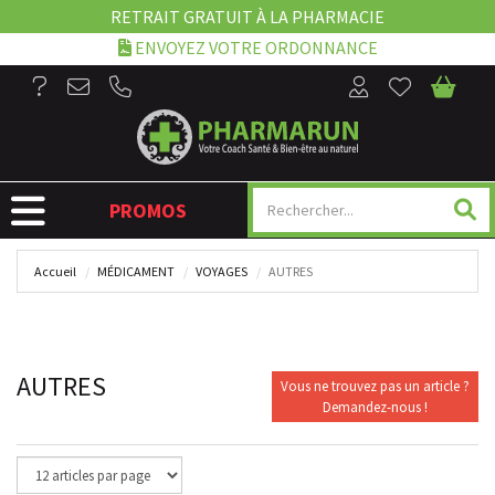
RETRAIT GRATUIT À LA PHARMACIE
ENVOYEZ VOTRE ORDONNANCE
NAVIGATION
PROMOS
Accueil
MÉDICAMENT
VOYAGES
AUTRES
AUTRES
Vous ne trouvez pas un article ?
Demandez-nous !