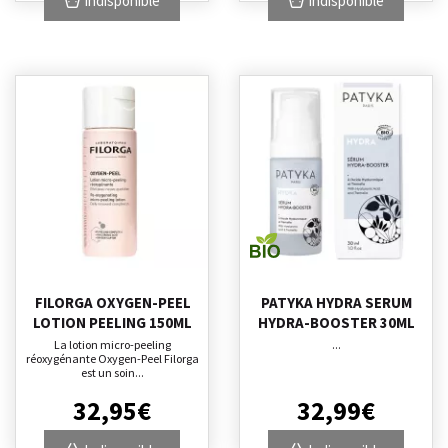
Indisponible
Indisponible
FILORGA OXYGEN-PEEL
PATYKA HYDRA SERUM
LOTION PEELING 150ML
HYDRA-BOOSTER 30ML
La lotion micro-peeling
...
réoxygénante Oxygen-Peel Filorga
est un soin...
32
,
95
€
32
,
99
€