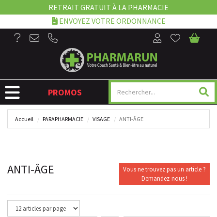
RETRAIT GRATUIT À LA PHARMACIE
ENVOYEZ VOTRE ORDONNANCE
NAVIGATION
PROMOS
Accueil
PARAPHARMACIE
VISAGE
ANTI-ÂGE
ANTI-ÂGE
Vous ne trouvez pas un article ?
Demandez-nous !