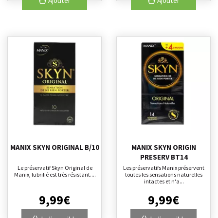
Ajouter
Ajouter
MANIX SKYN ORIGINAL B/10
MANIX SKYN ORIGIN
PRESERV BT14
Le préservatif Skyn Original de
Les préservatifs Manix préservent
Manix, lubrifié est très résistant....
toutes les sensations naturelles
intactes et n'a...
9
,
99
€
9
,
99
€