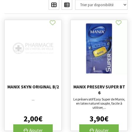
MANIX SKYN ORIGINAL B/2
MANIX PRESERV SUPER BT
6
...
Le préservatif Easy Super de Manix,
en latex naturel souple, facile à
utiliser,...
2
,
00
€
3
,
90
€
Ajouter
Ajouter