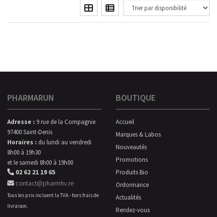
PHARMARUN
BOUTIQUE
Adresse :
9 rue de la Compagnie
Accueil
97400 Saint-Denis
Marques & Labos
Horaires :
du lundi au vendredi
Nouveautés
8h00 à 19h30
Promotions
et le samedi 8h00 à 19h00
02 62 21 19 65
Produits Bio
contact@pharmhv.re
Ordonnance
Tous les prix incluent la TVA - hors frais de
Actualités
livraison.
Rendez-vous