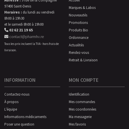
Adresse :
9 rue de la Compagnie
Accueil
97400 Saint-Denis
Marques & Labos
Horaires :
du lundi au vendredi
Nouveautés
8h00 à 19h30
Promotions
et le samedi 8h00 à 19h00
02 62 21 19 65
Produits Bio
contact@pharmhv.re
Ordonnance
Tous les prix incluent la TVA - hors frais de
Actualités
livraison.
Rendez-vous
Retrait & Livraison
INFORMATION
MON COMPTE
Contactez-nous
Identification
À propos
Mes commandes
L’équipe
Mes coordonnées
Informations médicaments
Ma messagerie
Poser une question
Mes favoris