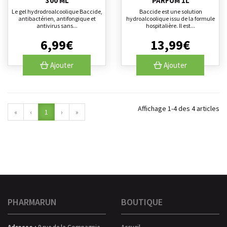
300 ML
PARFUM 1L
Le gel hydrodroalcoolique Baccide,
Baccide est une solution
antibactérien, antifongique et
hydroalcoolique issu de la formule
antivirus sans...
hospitalière. Il est...
6
,
99
€
13
,
99
€
Ajouter
Ajouter
Affichage 1-4 des 4 articles
«
‹
1
›
»
PHARMARUN
BOUTIQUE