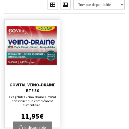
GOVITAL VEINO-DRAINE
BTE 30
Les gélules Veino-draine GoVital
constituent un complément
alimentaire...
11
,
95
€
Indisponible