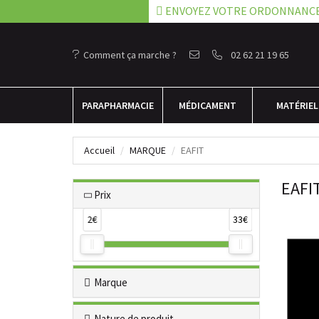
ENVOYEZ VOTRE ORDONNANC
Comment ça marche ?
02 62 21 19 65
PARA
PHARMACIE
MÉDICAMENT
MATÉRIEL
Accueil
MARQUE
EAFIT
EAFI
Prix
2€
33€
Marque
Nature de produit