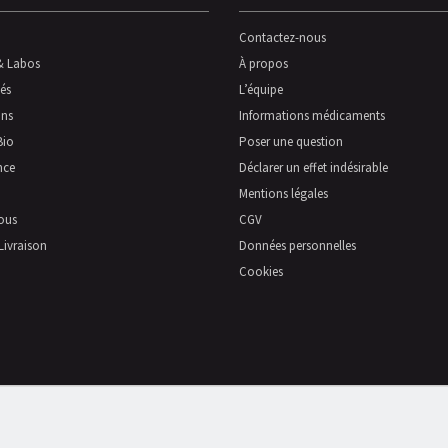
Contactez-nous
& Labos
À propos
és
L’équipe
ns
Informations médicaments
Bio
Poser une question
nce
Déclarer un effet indésirable
Mentions légales
ous
CGV
Livraison
Données personnelles
Cookies