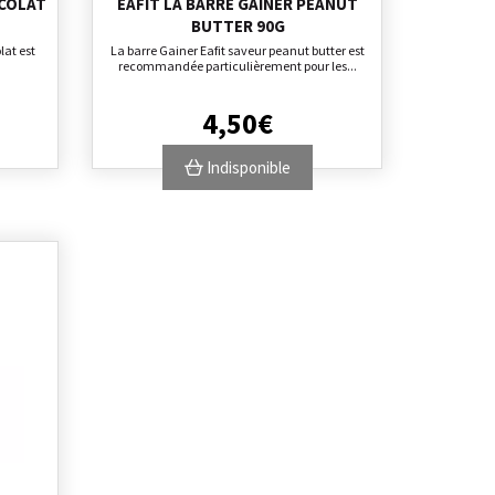
OCOLAT
EAFIT LA BARRE GAINER PEANUT
BUTTER 90G
lat est
La barre Gainer Eafit saveur peanut butter est
recommandée particulièrement pour les...
4
,
50
€
Indisponible