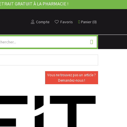
ETRAIT GRATUIT À LA PHARMACIE !
Compte
Favoris
Panier
(
0
)
Vous ne trouvez pas un article ?
Demandez-nous !