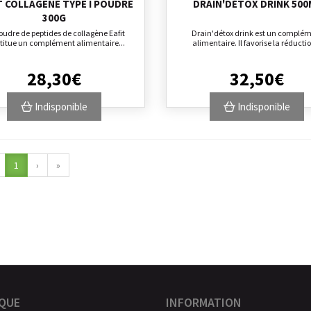
T COLLAGENE TYPE I POUDRE
DRAIN'DÉTOX DRINK 500
300G
oudre de peptides de collagène Eafit
Drain'détox drink est un complé
titue un complément alimentaire...
alimentaire. Il favorise la réductio
28
,
30
€
32
,
50
€
Indisponible
Indisponible
1
›
»
QUE
INFORMATION