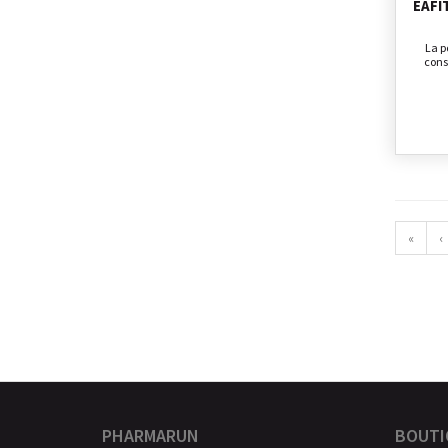
EAFI
La p
cons
«
‹
PHARMARUN
BOUTI