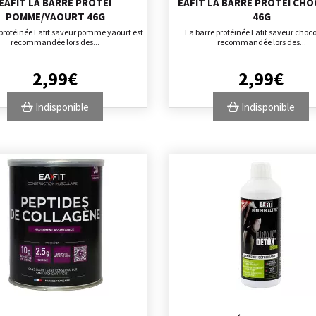
EAFIT LA BARRE PROTEI
EAFIT LA BARRE PROTEI CH
POMME/YAOURT 46G
46G
 protéinée Eafit saveur pomme yaourt est
La barre protéinée Eafit saveur choco
recommandée lors des...
recommandée lors des...
2
,
99
€
2
,
99
€
Indisponible
Indisponible