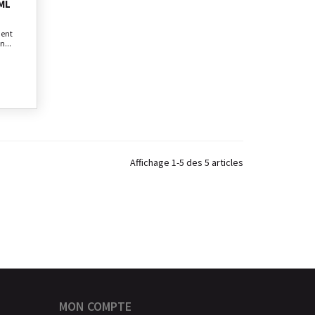
ML
ment
n...
Affichage 1-5 des 5 articles
MON COMPTE