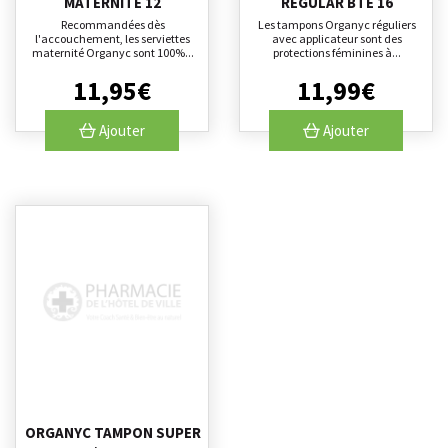
MATERNITE 12
REGULAR BTE 16
Recommandées dès
Les tampons Organyc réguliers
l'accouchement, les serviettes
avec applicateur sont des
maternité Organyc sont 100%...
protections féminines à...
11
,
95
€
11
,
99
€
Ajouter
Ajouter
ORGANYC TAMPON SUPER