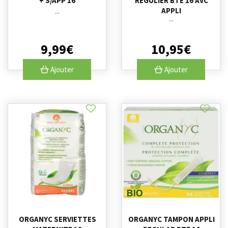
+ S/APP 16
REGULIER BTE 16 AVC
APPLI
...
...
9
,
99
€
10
,
95
€
Ajouter
Ajouter
ORGANYC SERVIETTES
ORGANYC TAMPON APPLI