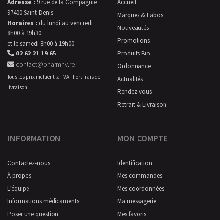
Adresse :
9 rue de la Compagnie
Accueil
97400 Saint-Denis
Marques & Labos
Horaires :
du lundi au vendredi
Nouveautés
8h00 à 19h30
Promotions
et le samedi 8h00 à 19h00
02 62 21 19 65
Produits Bio
contact@pharmhv.re
Ordonnance
Tous les prix incluent la TVA - hors frais de
Actualités
livraison.
Rendez-vous
Retrait & Livraison
INFORMATION
MON COMPTE
Contactez-nous
Identification
À propos
Mes commandes
L’équipe
Mes coordonnées
Informations médicaments
Ma messagerie
Poser une question
Mes favoris