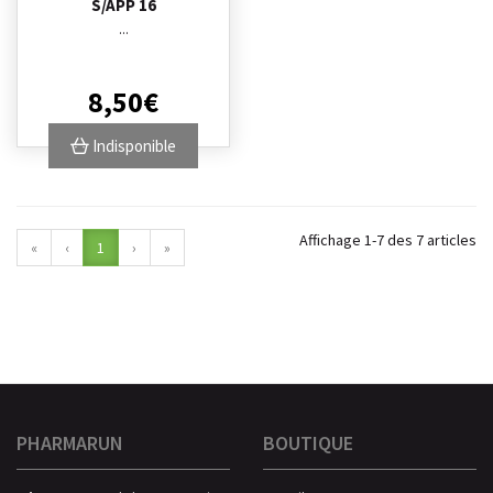
S/APP 16
...
8
,
50
€
Indisponible
Affichage 1-7 des 7 articles
«
‹
1
›
»
PHARMARUN
BOUTIQUE