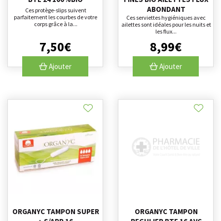
ABONDANT
Ces protège-slips suivent
parfaitement les courbes de votre
Ces serviettes hygiéniques avec
corps grâce à la...
ailettes sont idéales pour les nuits et
les flux...
7
,
50
€
8
,
99
€
Ajouter
Ajouter
ORGANYC TAMPON SUPER
ORGANYC TAMPON