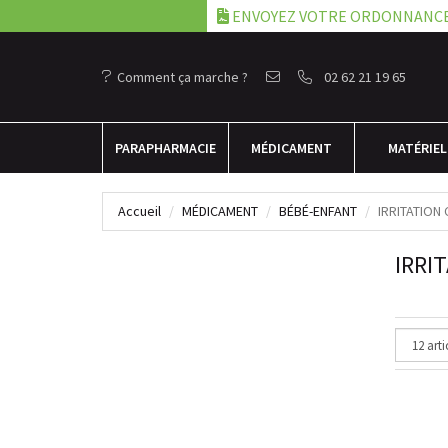
ENVOYEZ VOTRE ORDONNANC
Comment ça marche ?
02 62 21 19 65
PARA
PHARMACIE
MÉDICAMENT
MATÉRIEL
Accueil
MÉDICAMENT
BÉBÉ-ENFANT
IRRITATION
IRRI