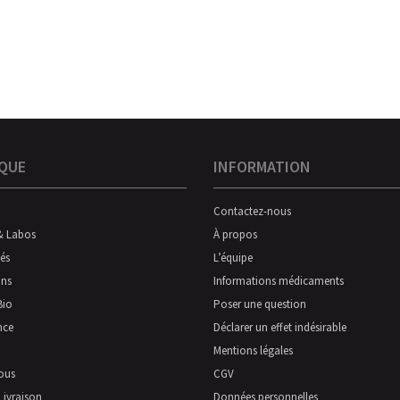
QUE
INFORMATION
Contactez-nous
& Labos
À propos
és
L’équipe
ns
Informations médicaments
Bio
Poser une question
nce
Déclarer un effet indésirable
Mentions légales
ous
CGV
Livraison
Données personnelles