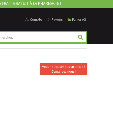
ETRAIT GRATUIT À LA PHARMACIE !
Compte
Favoris
Panier
(
0
)
Vous ne trouvez pas un article ?
Demandez-nous !