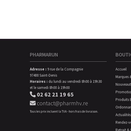
PHARMARUN
BOUTI
Adresse :
9 rue de la Compagnie
Accueil
97400 Saint-Denis
Marques 
Horaires :
du lundi au vendredi 8h00 à 19h30
Nouveaut
et le samedi 8h00 à 19h00
Promotio
02 62 21 19 65
Produits 
contact@pharmhv.re
Ordonna
Tous les prix incluent la TVA - hors frais de livraison.
Actualités
Rendez-v
Retrait & 