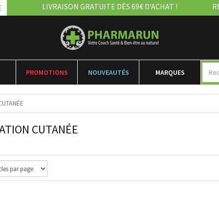
LIVRAISON GRATUITE DÈS 69€ D’ACHAT !
R
E
PROMOTIONS
NOUVEAUTÉS
MARQUES
 CUTANÉE
TATION CUTANÉE