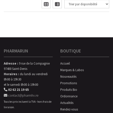
PHARMARUN
BOUTIQUE
Adresse :
9 rue de la Compagnie
Accueil
97400 Saint-Denis
Marques & Labos
Horaires :
du lundi au vendredi
Nouveautés
8h00 à 19h30
Promotions
et le samedi 8h00 à 19h00
02 62 21 19 65
Produits Bio
contact@pharmhv.re
Ordonnance
Tous les prix incluent la TVA - hors frais de
Actualités
livraison.
Rendez-vous