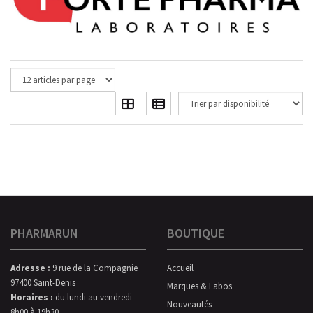
PHARMARUN
BOUTIQUE
Adresse :
9 rue de la Compagnie
Accueil
97400 Saint-Denis
Marques & Labos
Horaires :
du lundi au vendredi
Nouveautés
8h00 à 19h30