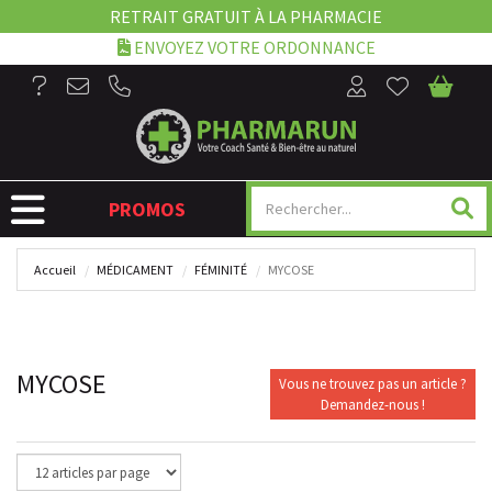
RETRAIT GRATUIT À LA PHARMACIE
ENVOYEZ VOTRE ORDONNANCE
NAVIGATION
PROMOS
Accueil
MÉDICAMENT
FÉMINITÉ
MYCOSE
MYCOSE
Vous ne trouvez pas un article ?
Demandez-nous !