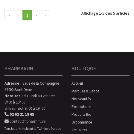
Affichage 1-5 des 5 articles
«
‹
1
›
»
PHARMARUN
BOUTIQUE
Adresse :
9 rue de la Compagnie
Accueil
97400 Saint-Denis
Marques & Labos
Horaires :
du lundi au vendredi
Nouveautés
8h00 à 19h30
Promotions
et le samedi 8h00 à 19h00
02 62 21 19 65
Produits Bio
contact@pharmhv.re
Ordonnance
Tous les prix incluent la TVA - hors frais de
Actualités