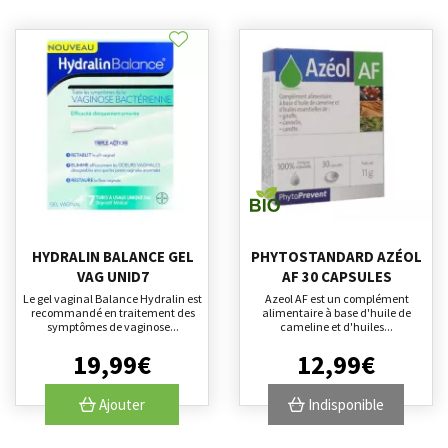
HYDRALIN BALANCE GEL
PHYTOSTANDARD AZÉOL
VAG UNID7
AF 30 CAPSULES
Le gel vaginal Balance Hydralin est
Azeol AF est un complément
recommandé en traitement des
alimentaire à base d'huile de
symptômes de vaginose...
cameline et d'huiles...
19
,
99
€
12
,
99
€
Ajouter
Indisponible