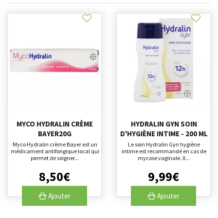
MYCO HYDRALIN CRÈME
HYDRALIN GYN SOIN
BAYER20G
D'HYGIÈNE INTIME - 200 ML
Myco Hydralin crème Bayer est un
Le soin Hydralin Gyn hygiène
médicament antifongique local qui
intime est recommandé en cas de
permet de soigner...
mycose vaginale. Il...
8
,
50
€
9
,
99
€
Ajouter
Ajouter