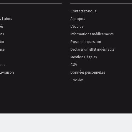
Contactez-nous
& Labos
À propos
és
L’équipe
ns
Informations médicaments
Bio
Poser une question
nce
Déclarer un effet indésirable
Mentions légales
ous
CGV
Livraison
Données personnelles
Cookies