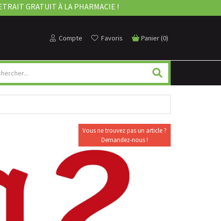
ETRAIT GRATUIT À LA PHARMACIE !
Compte
Favoris
Panier
(
0
)
Vous ne trouvez pas un article ?
Demandez-nous !