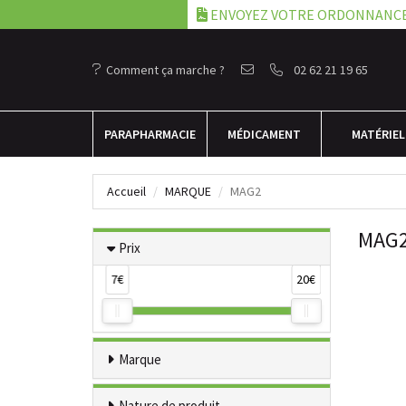
ENVOYEZ VOTRE ORDONNANC
Comment ça marche ?
02 62 21 19 65
PARA
PHARMACIE
MÉDICAMENT
MATÉRIEL
Accueil
MARQUE
MAG2
MAG
Prix
7€
20€
Marque
Nature de produit