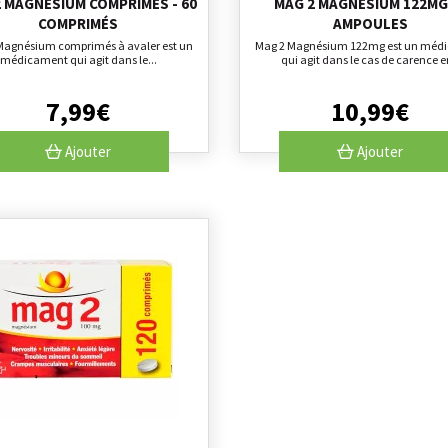
 MAGNÉSIUM COMPRIMÉS - 60
MAG 2 MAGNÉSIUM 122MG
COMPRIMÉS
AMPOULES
Magnésium comprimés à avaler est un
Mag 2 Magnésium 122mg est un méd
médicament qui agit dans le...
qui agit dans le cas de carence en
7
,
99
€
10
,
99
€
Ajouter
Ajouter