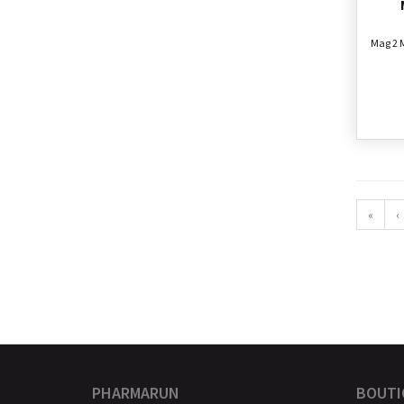
Mag 2 
«
‹
PHARMARUN
BOUTI