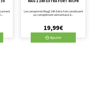
 30
MAG 2 24H EXTRA FORT 45CPR
icament
Les comprimés Mag2 24h Extra Fort constituent
...
un complément alimentaire à...
19
,
99
€
Ajouter