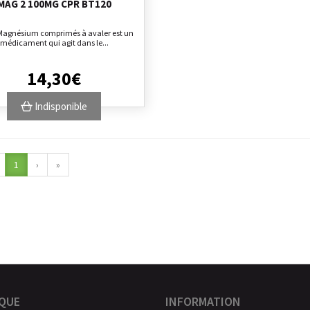
MAG 2 100MG CPR BT120
Magnésium comprimés à avaler est un
médicament qui agit dans le...
14
,
30
€
Indisponible
1
›
»
QUE
INFORMATION