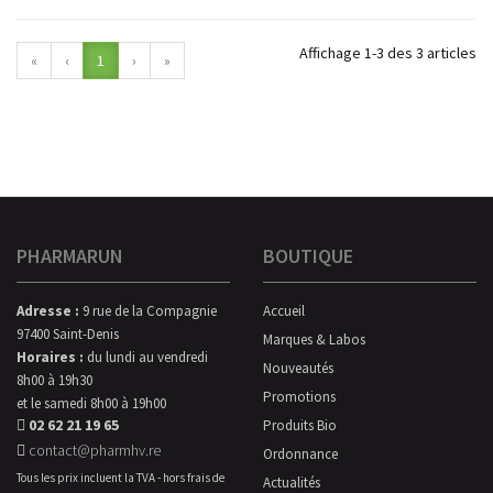
Affichage 1-3 des 3 articles
«
‹
1
›
»
PHARMARUN
BOUTIQUE
Adresse :
9 rue de la Compagnie
Accueil
97400 Saint-Denis
Marques & Labos
Horaires :
du lundi au vendredi
Nouveautés
8h00 à 19h30
Promotions
et le samedi 8h00 à 19h00
02 62 21 19 65
Produits Bio
contact@pharmhv.re
Ordonnance
Tous les prix incluent la TVA - hors frais de
Actualités