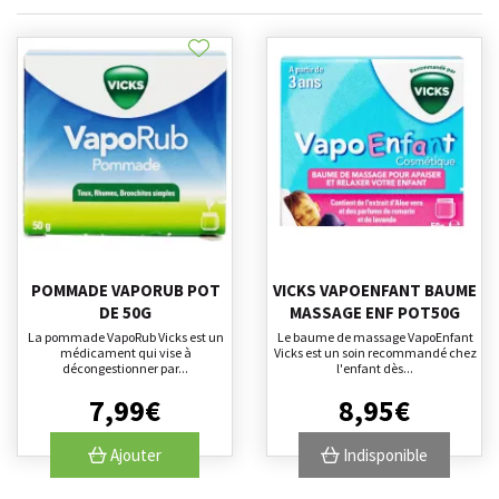
POMMADE VAPORUB POT
VICKS VAPOENFANT BAUME
DE 50G
MASSAGE ENF POT50G
La pommade VapoRub Vicks est un
Le baume de massage VapoEnfant
médicament qui vise à
Vicks est un soin recommandé chez
décongestionner par...
l'enfant dès...
7
,
99
€
8
,
95
€
Ajouter
Indisponible