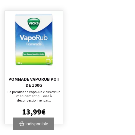
POMMADE VAPORUB POT
DE 100G
La pommade VapoRub Vicks est un
médicament qui vise à
décongestionner par...
13
,
99
€
Indisponible