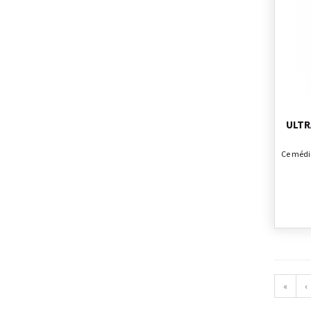
ULTR
Ce médi
«
‹