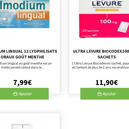
UM LINGUAL 12 LYOPHILISATS
ULTRA LEVURE BIOCODEX100
ORAUX GOÛT MENTHE
SACHETS
ium lingual au goût menthe est un
L'Ultra Levure Biocodex en sachet, pour
médicament utilisé dans le...
et l'enfant de plus de 2 ans, reconstitue l
7
,
99
€
11
,
90
€
Ajouter
Ajouter