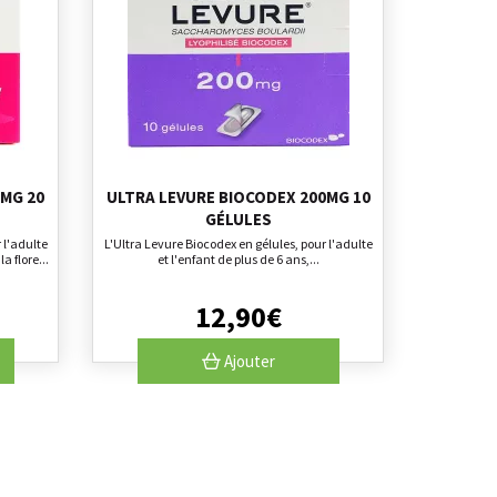
MG 20
ULTRA LEVURE BIOCODEX 200MG 10
GÉLULES
 l'adulte
L'Ultra Levure Biocodex en gélules, pour l'adulte
a flore...
et l'enfant de plus de 6 ans,...
12
,
90
€
Ajouter