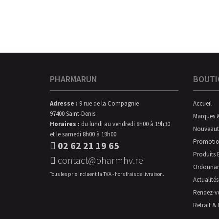
PHARMARUN
BOUTI
Adresse :
9 rue de la Compagnie
Accueil
97400 Saint-Denis
Marques 
Horaires :
du lundi au vendredi 8h00 à 19h30
Nouveaut
et le samedi 8h00 à 19h00
Promotio
02 62 21 19 65
Produits 
contact@pharmhv.re
Ordonna
Tous les prix incluent la TVA - hors frais de livraison.
Actualités
Rendez-v
Retrait & 