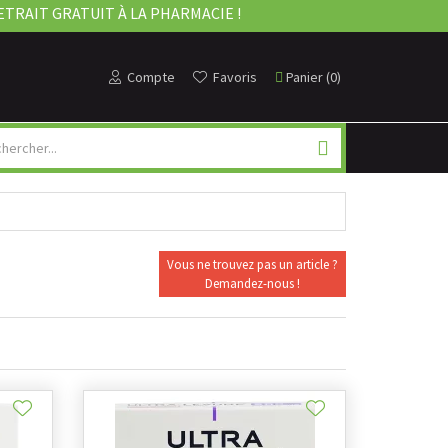
ETRAIT GRATUIT À LA PHARMACIE !
Compte
Favoris
Panier
(
0
)
Vous ne trouvez pas un article ?
Demandez-nous !