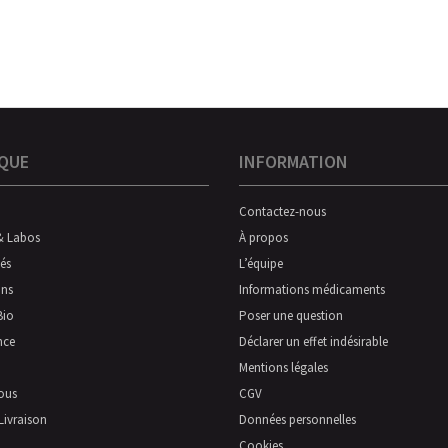
QUE
INFORMATION
Contactez-nous
& Labos
À propos
és
L’équipe
ns
Informations médicaments
Bio
Poser une question
nce
Déclarer un effet indésirable
Mentions légales
ous
CGV
Livraison
Données personnelles
Cookies