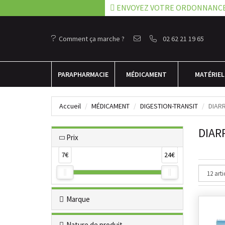
ENVOYEZ VOTRE ORDONNANC
Comment ça marche ?
02 62 21 19 65
PARA
PHARMACIE
MÉDICAMENT
MATÉRIEL
Accueil
MÉDICAMENT
DIGESTION-TRANSIT
DIAR
DIAR
Prix
7€
24€
Marque
Nature de produit