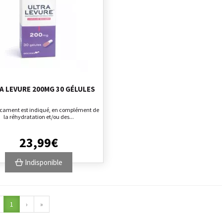
A LEVURE 200MG 30 GÉLULES
cament est indiqué, en complément de
la réhydratation et/ou des...
23
,
99
€
Indisponible
1
›
»