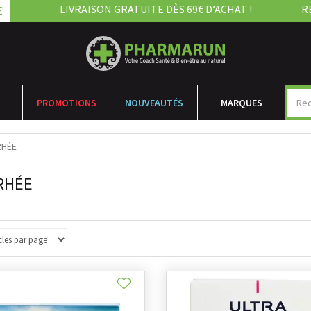
LIVRAISON GRATUITE DÈS 69€ D’ACHAT !
R
E
PROMOTIONS
NOUVEAUTÉS
MARQUES
RHÉE
RHÉE