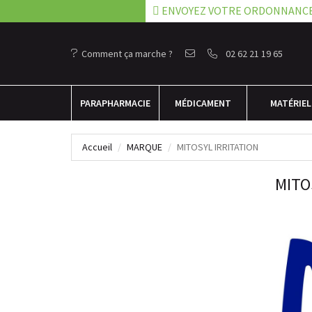
ENVOYEZ VOTRE ORDONNANC
Comment ça marche ?
02 62 21 19 65
PARA
PHARMACIE
MÉDICAMENT
MATÉRIEL
Accueil
MARQUE
MITOSYL IRRITATION
MITO