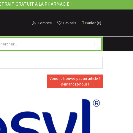
ETRAIT GRATUIT À LA PHARMACIE !
Compte
Favoris
Panier
(
0
)
Vous ne trouvez pas un article ?
Demandez-nous !