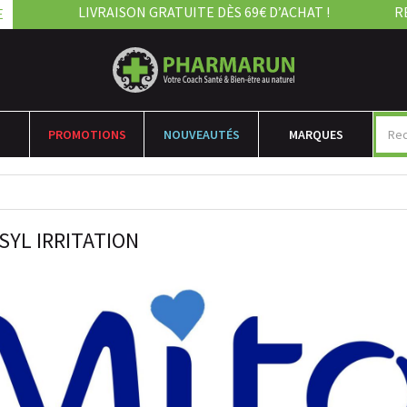
LIVRAISON GRATUITE DÈS 69€ D’ACHAT !
R
E
PROMOTIONS
NOUVEAUTÉS
MARQUES
SYL IRRITATION