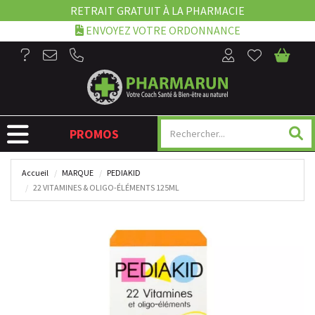
RETRAIT GRATUIT À LA PHARMACIE
ENVOYEZ VOTRE ORDONNANCE
NAVIGATION
PROMOS
Accueil
MARQUE
PEDIAKID
22 VITAMINES & OLIGO-ÉLÉMENTS 125ML