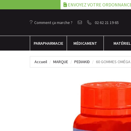
ENVOYEZ VOTRE ORDONNANC
Comment ça marche ?
02 62 21 19 65
PARA
PHARMACIE
MÉDICAMENT
MATÉRIEL
Accueil
MARQUE
PEDIAKID
60 GOMMES OMÉGA 