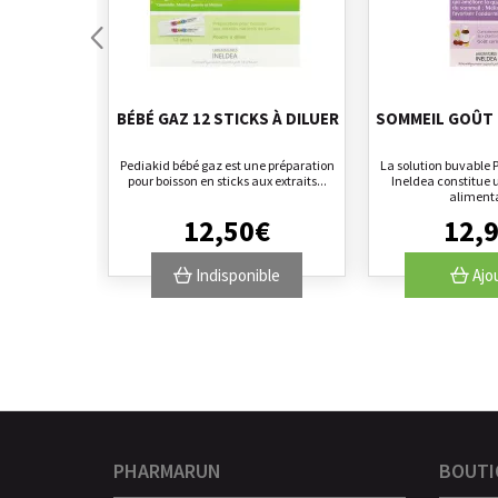
BÉBÉ GAZ 12 STICKS À DILUER
SOMMEIL GOÛT 
Pediakid bébé gaz est une préparation
La solution buvable
pour boisson en sticks aux extraits...
Ineldea constitue
alimenta
12
,
50
€
12
,
Indisponible
Ajo
PHARMARUN
BOUTI