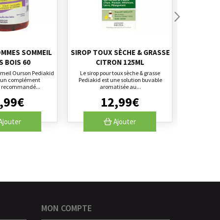
OMMES SOMMEIL
SIROP TOUX SÈCHE & GRASSE
PEDI
S BOIS 60
CITRON 125ML
TRANSP
eil Ourson Pediakid
Le sirop pour toux sèche & grasse
Les sticks M
t un complément
Pediakid est une solution buvable
constit
e recommandé...
aromatisée au...
alim
,
99
€
12
,
99
€
Ajouter
Ajouter
MON COMPTE