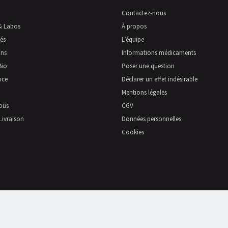
Contactez-nous
& Labos
À propos
és
L’équipe
ns
Informations médicaments
Bio
Poser une question
nce
Déclarer un effet indésirable
Mentions légales
ous
CGV
Livraison
Données personnelles
Cookies