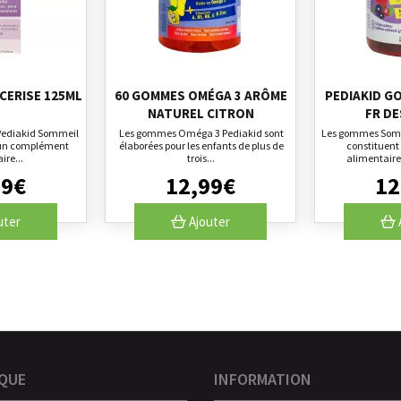
CERISE 125ML
60 GOMMES OMÉGA 3 ARÔME
PEDIAKID G
NATUREL CITRON
FR DE
 Pediakid Sommeil
Les gommes Oméga 3 Pediakid sont
Les gommes Somm
 un complément
élaborées pour les enfants de plus de
constituen
ire...
trois...
alimentair
99
€
12
,
99
€
12
uter
Ajouter
QUE
INFORMATION