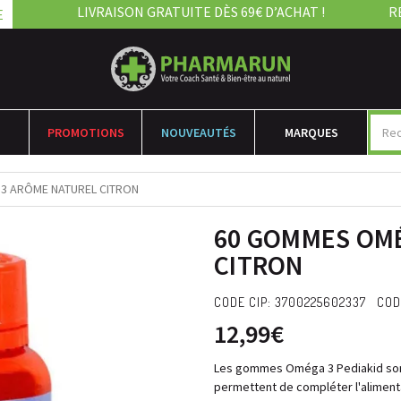
LIVRAISON GRATUITE DÈS 69€ D’ACHAT !
R
E
PROMOTIONS
NOUVEAUTÉS
MARQUES
3 ARÔME NATUREL CITRON
60 GOMMES OM
CITRON
CODE CIP: 3700225602337 COD
12,99€
Les gommes Oméga 3 Pediakid sont 
permettent de compléter l'aliment