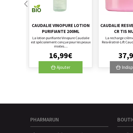
CAUDALIE VINOPURE LOTION
CAUDALIE RESV
PURIFIANTE 200ML
CR TIS N
La lotion purifiante Vinopure Caudalie
La recharge crème
est spécialement conçue pour les peaux
Resvératrol-Lift Caud
mixtes....
16
,
99
€
37
,
Ajouter
Indisp
PHARMARUN
BOUTI