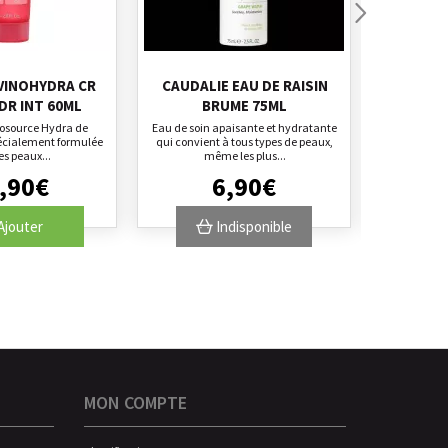
VINOHYDRA CR
CAUDALIE EAU DE RAISIN
CAUDALIE
DR INT 60ML
BRUME 75ML
50M
osource Hydra de
Eau de soin apaisante et hydratante
Le coffret
écialement formulée
qui convient à tous types de peaux,
renferme
es peaux...
même les plus...
parfum
,
90
€
6
,
90
€
Ajouter
Indisponible
MON COMPTE