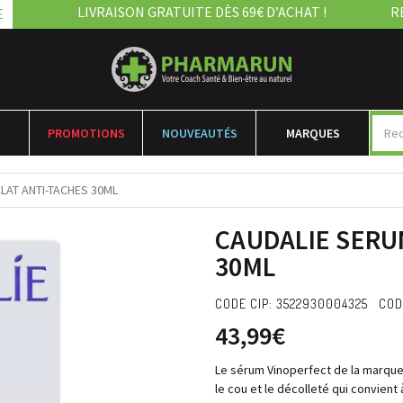
LIVRAISON GRATUITE DÈS 69€ D’ACHAT !
R
E
PROMOTIONS
NOUVEAUTÉS
MARQUES
LAT ANTI-TACHES 30ML
CAUDALIE SERU
30ML
CODE CIP: 3522930004325 COD
43,99€
Le sérum Vinoperfect de la marque 
le cou et le décolleté qui convient