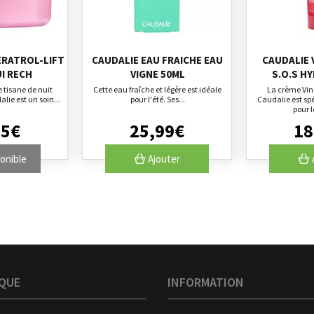
ERATROL-LIFT
CAUDALIE EAU FRAICHE EAU
CAUDALIE 
UI RECH
VIGNE 50ML
S.O.S HY
 tisane de nuit
Cette eau fraîche et légère est idéale
La crème Vin
alie est un soin...
pour l'été. Ses...
Caudalie est sp
pour l
95
€
25
,
99
€
18
onible
Ajouter
QUE
INFORMATION