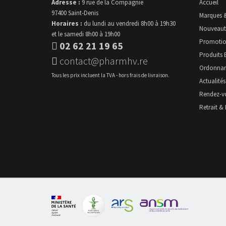
Adresse :
9 rue de la Compagnie
Accueil
97400 Saint-Denis
Marques 
Horaires :
du lundi au vendredi 8h00 à 19h30
Nouveaut
et le samedi 8h00 à 19h00
Promotio
02 62 21 19 65
Produits 
contact@pharmhv.re
Ordonna
Tous les prix incluent la TVA - hors frais de livraison.
Actualités
Rendez-v
Retrait & 