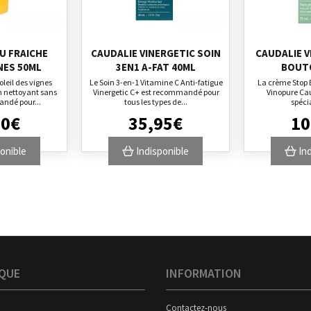
U FRAICHE
CAUDALIE VINERGETIC SOIN
CAUDALIE 
NES 50ML
3EN1 A-FAT 40ML
BOUT
oleil des vignes
Le Soin 3-en-1 Vitamine C Anti-fatigue
La crème Stop 
n nettoyant sans
Vinergetic C+ est recommandé pour
Vinopure Cau
ndé pour...
tous les types de...
spéci
30
€
35
,
95
€
10
onible
Indisponible
Ind
QUE
INFORMATION
Contactez-nous