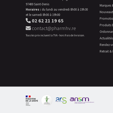
97400 Saint-Denis
Marques 
Horaires :
du lundi au vendredi 8h00 à 19h30
Nouveaut
et le samedi 8h00 à 19h00
Promotio
02 62 21 19 65
Produits 
contact@pharmhv.re
Ordonna
Tous les prix incluent la TVA - hors frais de livraison.
Actualités
Rendez-v
Retrait & 