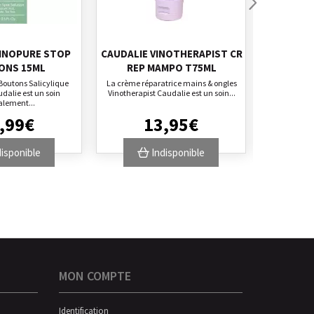
VINOPURE STOP
CAUDALIE VINOTHERAPIST CR
CAUDALI
ONS 15ML
REP MAMPO T75ML
DEM
Boutons Salicylique
La crème réparatrice mains & ongles
L'huile 
dalie est un soin
Vinotherapist Caudalie est un soin...
Vinoclean C
alement...
tous
,
99
€
13
,
95
€
isponible
Indisponible
MON COMPTE
Identification