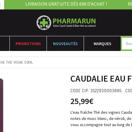
LIVRAISON GRATUITE DÈS 69€ D’ACHAT !
R
E
PROMOTIONS
NOUVEAUTÉS
MARQUES
CHE THE VIGNE 50ML
CAUDALIE EAU F
CODE CIP: 3522930003885 CO
25,99€
L'eau fraîche Thé des vignes Cauda
notes de musc blanc, de néroli, de
vous accompagne tout au long de l