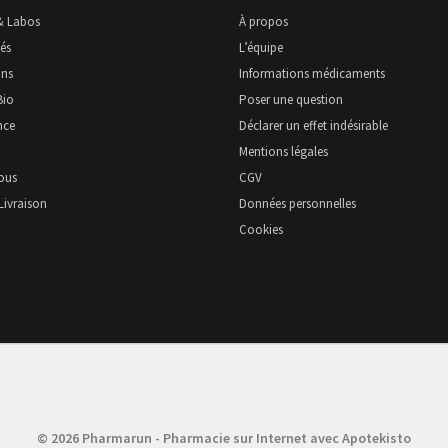
& Labos
À propos
és
L’équipe
ns
Informations médicaments
Bio
Poser une question
nce
Déclarer un effet indésirable
Mentions légales
ous
CGV
Livraison
Données personnelles
Cookies
© 2026 Pharmarun
-
Pharmacie sur Internet avec Apotekisto