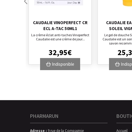
CAUDALIE VINOPERFECT CR
CAUDALIE EA
ECL A-TAC 50ML1
SOLEIL VIG
La crème éclat anti-taches Vinoperfect
Le gel de douche S
Caudalie est une crème de jour...
Caudalie est un soi
savon recomma
32
,
95
€
25
,
Indisponible
Indisp
PHARMARUN
BOUTI
Adresse :
9 rue de la Compagnie
Accueil