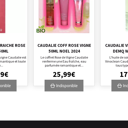
FRAICHE ROSE
CAUDALIE COFF ROSE VIGNE
CAUDALIE V
50ML
50ML NOEL 2024
DEMQ W
 vigne Caudalie est
Le coffret Rose de Vigne Caudalie
L'huile de s
mantique et toute
renferme une Eau fraîche, eau
Vinoclean Cauda
...
parfumée romantique et...
tous typ
99
€
25
,
99
€
17
onible
Indisponible
Ind