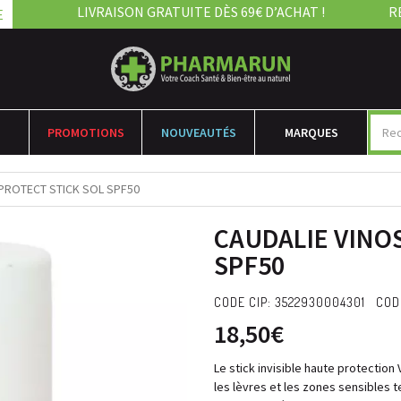
LIVRAISON GRATUITE DÈS 69€ D’ACHAT !
R
E
PROMOTIONS
NOUVEAUTÉS
MARQUES
PROTECT STICK SOL SPF50
CAUDALIE VINO
SPF50
CODE CIP: 3522930004301 COD
18,50€
Le stick invisible haute protection
les lèvres et les zones sensibles t