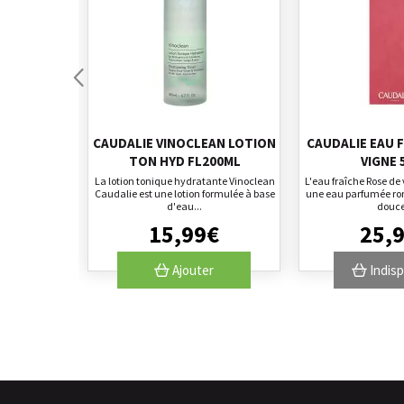
CAUDALIE VINOCLEAN LOTION
CAUDALIE EAU 
TON HYD FL200ML
VIGNE 
La lotion tonique hydratante Vinoclean
L'eau fraîche Rose de
Caudalie est une lotion formulée à base
une eau parfumée ro
d'eau...
douce
15
,
99
€
25
,
Ajouter
Indisp