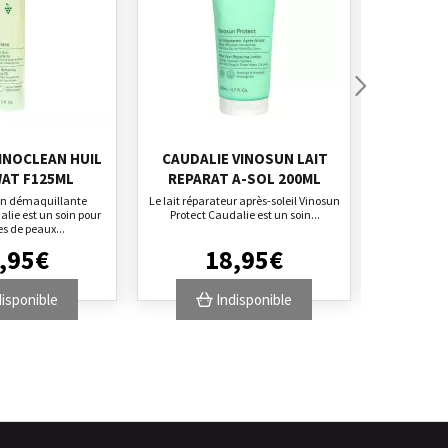
INOCLEAN HUIL
CAUDALIE VINOSUN LAIT
CAUDALI
AT F125ML
REPARAT A-SOL 200ML
S
oin démaquillante
Le lait réparateur après-soleil Vinosun
Le sérum Pre
lie est un soin pour
Protect Caudalie est un soin...
soin anti-
es de peaux...
,
95
€
18
,
95
€
isponible
Indisponible