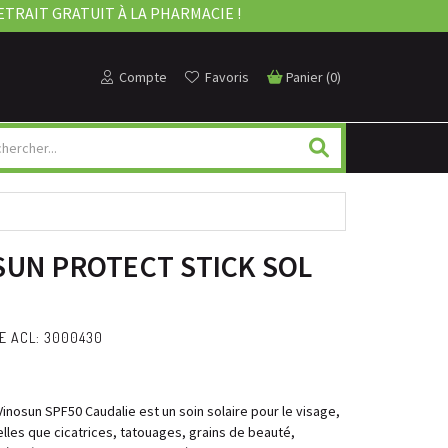
ETRAIT GRATUIT À LA PHARMACIE !
Compte
Favoris
Panier
(
0
)
SUN PROTECT STICK SOL
E ACL: 3000430
 Vinosun SPF50 Caudalie est un soin solaire pour le visage,
elles que cicatrices, tatouages, grains de beauté,