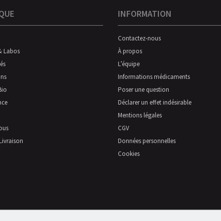
QUE
INFORMATION
Contactez-nous
& Labos
À propos
és
L’équipe
ns
Informations médicaments
Bio
Poser une question
nce
Déclarer un effet indésirable
Mentions légales
ous
CGV
Livraison
Données personnelles
Cookies