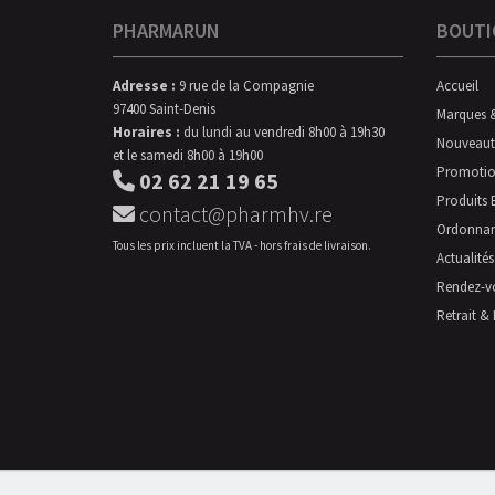
PHARMARUN
BOUTI
Adresse :
9 rue de la Compagnie
Accueil
97400 Saint-Denis
Marques 
Horaires :
du lundi au vendredi 8h00 à 19h30
Nouveaut
et le samedi 8h00 à 19h00
Promotio
02 62 21 19 65
Produits 
contact@pharmhv.re
Ordonna
Tous les prix incluent la TVA - hors frais de livraison.
Actualités
Rendez-v
Retrait & 