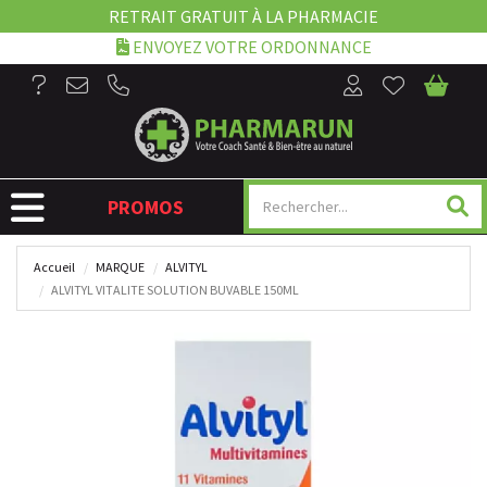
RETRAIT GRATUIT À LA PHARMACIE
ENVOYEZ VOTRE ORDONNANCE
NAVIGATION
PROMOS
Accueil
MARQUE
ALVITYL
ALVITYL VITALITE SOLUTION BUVABLE 150ML