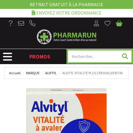
RETRAIT GRATUIT À LA PHARMACIE
ENVOYEZ VOTRE ORDONNANCE
NAVIGATION
PROMOS
Accueil
MARQUE
ALVITYL
ALVITYL VITALITE PLUS CPR AVALER BT40