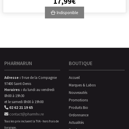
17
,
99
€
Indisponible
PHARMARUN
BOUTIQUE
Adresse :
9 rue de la Compagnie
Accueil
97400 Saint-Denis
Marques & Labos
Horaires :
du lundi au vendredi
Nouveautés
8h00 à 19h30
Promotions
et le samedi 8h00 à 19h00
02 62 21 19 65
Produits Bio
contact@pharmhv.re
Ordonnance
Tous les prix incluent la TVA - hors frais de
Actualités
livraison.