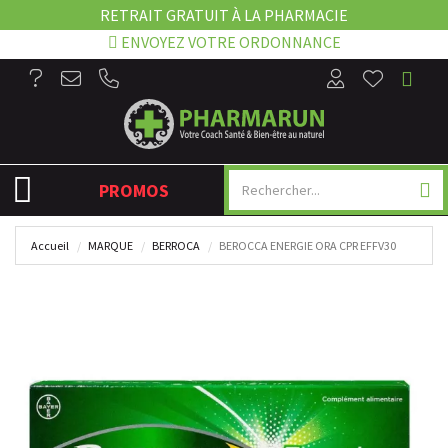
RETRAIT GRATUIT À LA PHARMACIE
ENVOYEZ VOTRE ORDONNANCE
NAVIGATION
PROMOS
Accueil
MARQUE
BERROCA
BEROCCA ENERGIE ORA CPR EFFV30