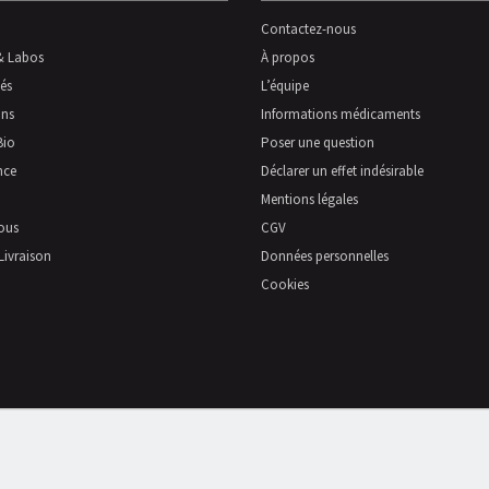
Contactez-nous
& Labos
À propos
és
L’équipe
ns
Informations médicaments
Bio
Poser une question
nce
Déclarer un effet indésirable
Mentions légales
ous
CGV
Livraison
Données personnelles
Cookies