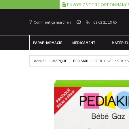
ENVOYEZ VOTRE ORDONNANC
Comment ça marche ?
02 62 21 19 65
PARA
PHARMACIE
MÉDICAMENT
MATÉRIEL
Accueil
MARQUE
PEDIAKID
BÉBÉ GAZ 12 STICKS