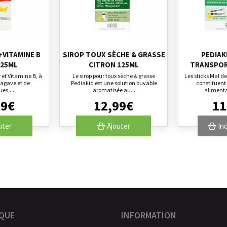
+VITAMINE B
SIROP TOUX SÈCHE & GRASSE
PEDIAK
125ML
CITRON 125ML
TRANSPOR
r et Vitamine B, à
Le sirop pour toux sèche & grasse
Les sticks Mal d
'agave et de
Pediakid est une solution buvable
constituen
es,...
aromatisée au...
alimenta
99
€
12
,
99
€
11
uter
Ajouter
Ind
QUE
INFORMATION