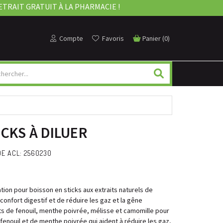
ETRAIT GRATUIT À LA PHARMACIE !
Compte
Favoris
Panier
(
0
)
ICKS À DILUER
E ACL: 2560230
ion pour boisson en sticks aux extraits naturels de
 confort digestif et de réduire les gaz et la gêne
aits de fenouil, menthe poivrée, mélisse et camomille pour
e fenouil et de menthe poivrée qui aident à réduire les gaz,