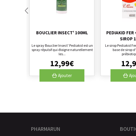
BOUCLIER INSECT' 100ML
PEDIAKID FER 
SIROP 
Le spray Bouclier Insect' Pediakid est un
Le sirop Pediakid Fe
spray répulsif qui éloigne naturellement
base de sirop d
les...
prébiotiqu
12
,
99
€
12
,
Ajouter
Ajo
PHARMARUN
BOUTI