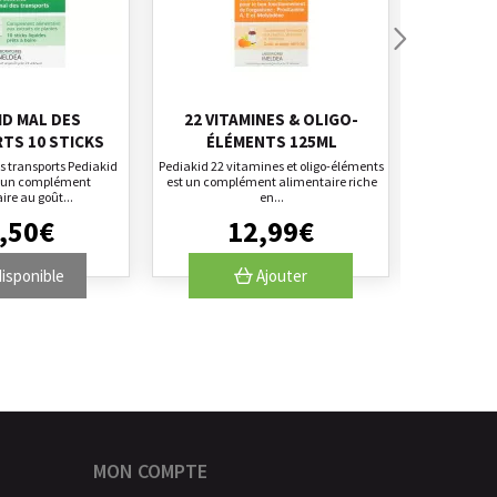
ID MAL DES
22 VITAMINES & OLIGO-
60 GOMM
TS 10 STICKS
ÉLÉMENTS 125ML
NAT
es transports Pediakid
Pediakid 22 vitamines et oligo-éléments
Les gommes
t un complément
est un complément alimentaire riche
élaborées po
ire au goût...
en...
,
50
€
12
,
99
€
isponible
Ajouter
MON COMPTE