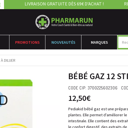
LIVRAISON GRATUITE DÈS 69€ D’ACHAT !
R
E
PROMOTIONS
NOUVEAUTÉS
MARQUES
 À DILUER
BÉBÉ GAZ 12 ST
CODE CIP: 3700225602306 COD
12,50€
Pediakid bébé gaz est une préparat
plantes. Elle permet d'améliorer le
intestinale. Elle contient des extr
le confort digestif, des extraits d