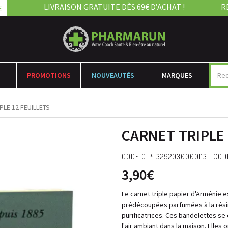
LIVRAISON GRATUITE DÈS 69€ D’ACHAT !
R
E
PROMOTIONS
NOUVEAUTÉS
MARQUES
PLE 12 FEUILLETS
CARNET TRIPLE 
CODE CIP: 3292030000113 CODE
3,90€
Le carnet triple papier d'Arménie 
prédécoupées parfumées à la rési
purificatrices. Ces bandelettes s
l'air ambiant dans la maison. Elles