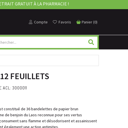
ETRAIT GRATUIT À LA PHARMACIE !
Compte
Favoris
Panier
(
0
)
12 FEUILLETS
 ACL: 3000011
est constitué de 36 bandelettes de papier brun
ne de benjoin du Laos reconnue pour ses vertus
e consument sans flamme et désodorisent et assainissent
 ont également une action antimites.