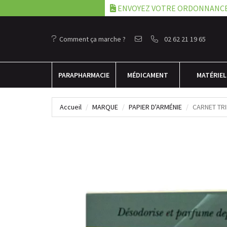
ENVOYEZ VOTRE ORDONNANC
Comment ça marche ?
02 62 21 19 65
PARA
PHARMACIE
MÉDICAMENT
MATÉRIEL
Accueil
MARQUE
PAPIER D'ARMÉNIE
CARNET TRI