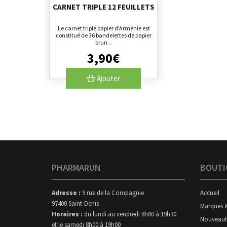
CARNET TRIPLE 12 FEUILLETS
Le carnet triple papier d'Arménie est
constitué de 36 bandelettes de papier
brun...
3
,
90
€
Ajouter
PHARMARUN
BOUTI
Adresse :
9 rue de la Compagnie
Accueil
97400 Saint-Denis
Marques 
Horaires :
du lundi au vendredi 8h00 à 19h30
Nouveaut
et le samedi 8h00 à 19h00