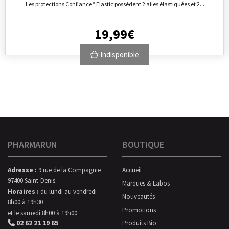
Les protections Confiance® Elastic possèdent 2 ailes élastiquées et 2...
19
,
99
€
Indisponible
PHARMARUN
BOUTIQUE
Adresse :
9 rue de la Compagnie
Accueil
97400 Saint-Denis
Marques & Labos
Horaires :
du lundi au vendredi
Nouveautés
8h00 à 19h30
Promotions
et le samedi 8h00 à 19h00
02 62 21 19 65
Produits Bio