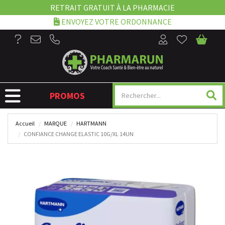
RETRAIT GRATUIT À LA PHARMACIE
ENVOYEZ VOTRE ORDONNANCE
NAVIGATION
PROMOS
Accueil
MARQUE
HARTMANN
CONFIANCE CHANGE ELASTIC 10G/XL 14UN