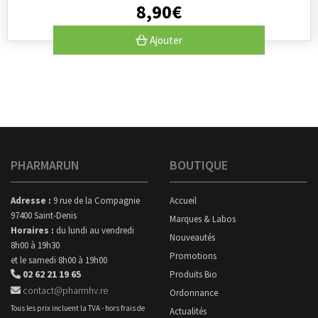
8
,
90
€
Ajouter
PHARMARUN
BOUTIQUE
Adresse :
9 rue de la Compagnie
Accueil
97400 Saint-Denis
Marques & Labos
Horaires :
du lundi au vendredi
Nouveautés
8h00 à 19h30
Promotions
et le samedi 8h00 à 19h00
02 62 21 19 65
Produits Bio
contact@pharmhv.re
Ordonnance
Tous les prix incluent la TVA - hors frais de
Actualités