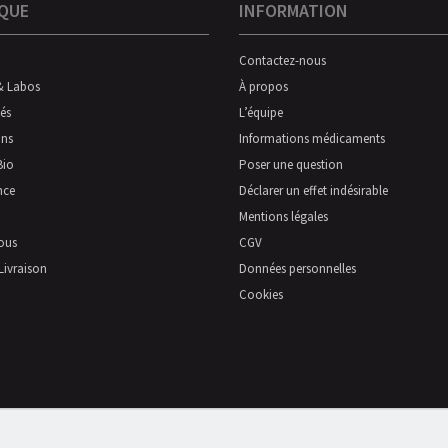
QUE
INFORMATION
Contactez-nous
& Labos
À propos
és
L’équipe
ns
Informations médicaments
Bio
Poser une question
nce
Déclarer un effet indésirable
Mentions légales
ous
CGV
Livraison
Données personnelles
Cookies