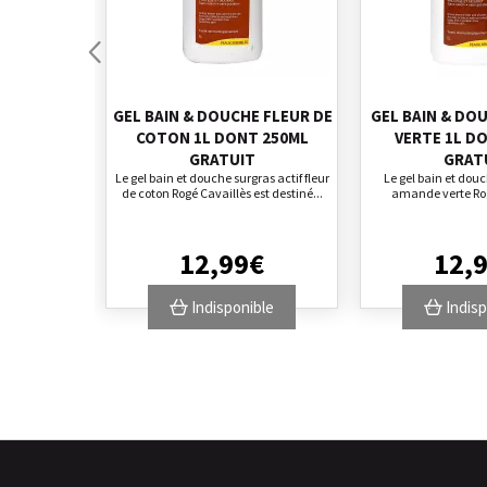
GEL BAIN & DOUCHE FLEUR DE
GEL BAIN & DO
COTON 1L DONT 250ML
VERTE 1L D
GRATUIT
GRAT
Le gel bain et douche surgras actif fleur
Le gel bain et douc
de coton Rogé Cavaillès est destiné...
amande verte Rog
12
,
99
€
12
,
Indisponible
Indisp