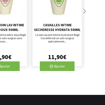
OIN LAV INTIME
CAVAILLES INTIME
GEL BAIN
DOUX 500ML
SECHERESSE HYDRATA 500ML
B
intime extra-doux Rogé
Le soin lavant intime hydratant Rogé
Le gel bain 
un soin surgras sans
Cavaillès est un soin surgras
Cavaillès e
avon...
spécialement...
,
90
€
11
,
90
€
Ajouter
Ajouter