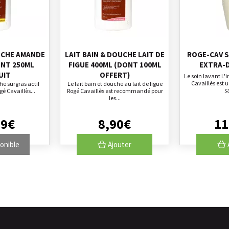
UCHE AMANDE
LAIT BAIN & DOUCHE LAIT DE
ROGE-CAV S
ONT 250ML
FIGUE 400ML (DONT 100ML
EXTRA-
UIT
OFFERT)
Le soin lavant L'
Cavaillès est 
he surgras actif
Le lait bain et douche au lait de figue
s
é Cavaillès...
Rogé Cavaillès est recommandé pour
les...
99
€
8
,
90
€
11
onible
Ajouter