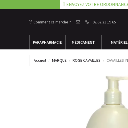
ENVOYEZ VOTRE ORDONNANC
Comment ça marche ?
02 62 21 19 65
PARA
PHARMACIE
MÉDICAMENT
MATÉRIEL
Accueil
MARQUE
ROGE CAVAILLES
CAVAILLES I