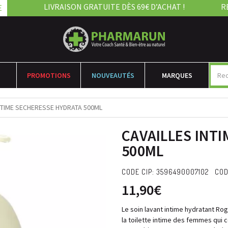
LIVRAISON GRATUITE DÈS 69€ D’ACHAT !
R
E
PROMOTIONS
NOUVEAUTÉS
MARQUES
NTIME SECHERESSE HYDRATA 500ML
CAVAILLES INT
500ML
CODE CIP: 3596490007102 COD
11,90€
Le soin lavant intime hydratant Ro
la toilette intime des femmes qui 