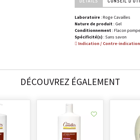
DÉTAILS
CONSEIL D’UT
Laboratoire
:
Roge Cavailles
Nature de produit
: Gel
Conditionnement
: Flacon pomp
Spécificité(s)
: Sans savon
Indication / Contre-indication
DÉCOUVREZ ÉGALEMENT