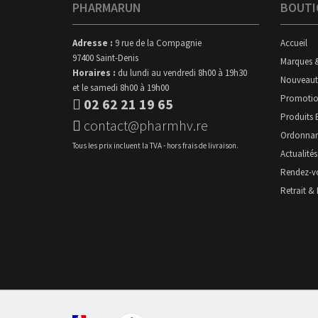
PHARMARUN
BOUTI
Adresse :
9 rue de la Compagnie
Accueil
97400 Saint-Denis
Marques 
Horaires :
du lundi au vendredi 8h00 à 19h30
Nouveaut
et le samedi 8h00 à 19h00
Promotio
02 62 21 19 65
Produits 
contact@pharmhv.re
Ordonna
Tous les prix incluent la TVA - hors frais de livraison.
Actualités
Rendez-v
Retrait & 