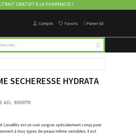
ETRAIT GRATUIT À LA PHARMACIE !
Compte
Favoris
Panier
(
0
)
IME SECHERESSE HYDRATA
E ACL: 9000710
gé Cavaillès est un soin surgras spécialement conçu pour
convient à tous types de peaux même sensibles. Il est