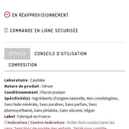
EN RÉAPPROVISIONNEMENT
COMMANDE EN LIGNE SÉCURISÉE
DÉTAILS
CONSEILS D'UTILISATION
COMPOSITION
Laboratoire
:
Caudalie
Nature de produit
: Sérum
Conditionnement
: Flacon pompe
Spécificité(s)
: Ingrédients d'origine naturelle, Non comédogène,
Sans huile minérale, Sans paraben, Sans parfum, Sans
phenoxyethanol, Sans phtalate, Sans silicone, Végan
Label
: Fabriqué en France
Indication / Contre-indication
: éviter tout contact avec les
yeux, Tenir hors de portée des enfants, Testé sous contôle