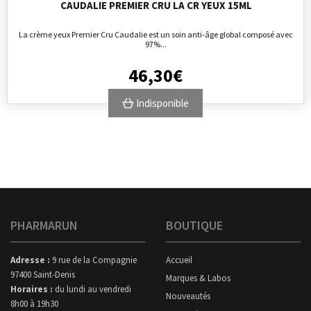
CAUDALIE PREMIER CRU LA CR YEUX 15ML
La crème yeux Premier Cru Caudalie est un soin anti-âge global composé avec
97%...
46
,
30
€
Indisponible
PHARMARUN
BOUTIQUE
Adresse :
9 rue de la Compagnie
Accueil
97400 Saint-Denis
Marques & Labos
Horaires :
du lundi au vendredi
Nouveautés
8h00 à 19h30