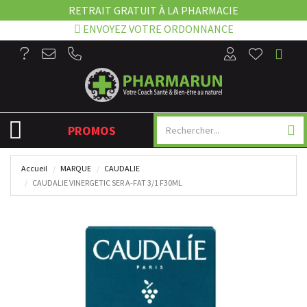
RETRAIT GRATUIT À LA PHARMACIE
ENVOYEZ VOTRE ORDONNANCE
NAVIGATION
PROMOS
Accueil
MARQUE
CAUDALIE
CAUDALIE VINERGETIC SER A-FAT 3/1 F30ML