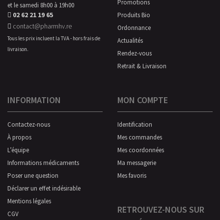
Promotions
et le samedi 8h00 à 19h00
02 62 21 19 65
Produits Bio
contact@pharmhv.re
Ordonnance
Tous les prix incluent la TVA - hors frais de
Actualités
livraison.
Rendez-vous
Retrait & Livraison
INFORMATION
MON COMPTE
Contactez-nous
Identification
À propos
Mes commandes
L’équipe
Mes coordonnées
Informations médicaments
Ma messagerie
Poser une question
Mes favoris
Déclarer un effet indésirable
Mentions légales
RETROUVEZ-NOUS SUR
CGV