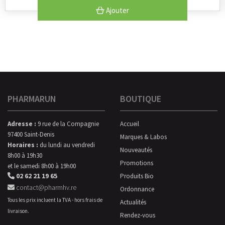
Ajouter
PHARMARUN
BOUTIQUE
Adresse :
9 rue de la Compagnie
Accueil
97400 Saint-Denis
Marques & Labos
Horaires :
du lundi au vendredi
Nouveautés
8h00 à 19h30
Promotions
et le samedi 8h00 à 19h00
02 62 21 19 65
Produits Bio
contact@pharmhv.re
Ordonnance
Tous les prix incluent la TVA - hors frais de
Actualités
livraison.
Rendez-vous