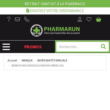
RETRAIT GRATUIT À LA PHARMACIE
ENVOYEZ VOTRE ORDONNANCE
NAVIGATION
PROMOS
Accueil
MARQUE
BAYER SANTÉ FAMILIALE
BEPANTHEN SENSICALM BAYER CRÈME 20G