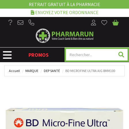
RETRAIT GRATUIT À LA PHARMACIE
ENVOYEZ VOTRE ORDONNANCE
NAVIGATION
PROMOS
Accueil
MARQUE
DEP SANTÉ
BD MICROFINE ULTRA AIG 8MM100