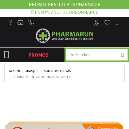
RETRAIT GRATUIT À LA PHARMACIE
ENVOYEZ VOTRE ORDONNANCE
NAVIGATION
PROMOS
Accueil
MARQUE
AUDISTIMPHARMA
AUDISTIM JOUR/NUIT 60CPR SECABLES