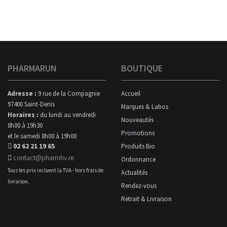
PHARMARUN
BOUTIQUE
Adresse :
9 rue de la Compagnie
Accueil
97400 Saint-Denis
Marques & Labos
Horaires :
du lundi au vendredi
Nouveautés
8h00 à 19h30
Promotions
et le samedi 8h00 à 19h00
02 62 21 19 65
Produits Bio
contact@pharmhv.re
Ordonnance
Tous les prix incluent la TVA - hors frais de
Actualités
livraison.
Rendez-vous
Retrait & Livraison