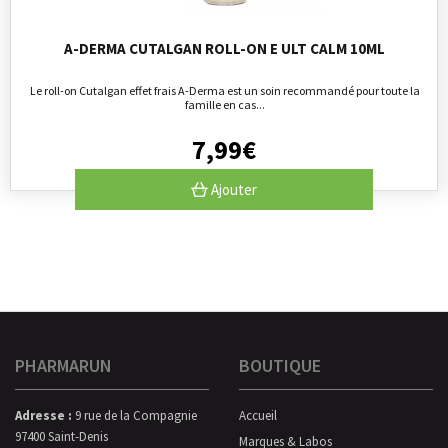
A-DERMA CUTALGAN ROLL-ON E ULT CALM 10ML
Le roll-on Cutalgan effet frais A-Derma est un soin recommandé pour toute la
famille en cas...
7
,
99
€
Ajouter
PHARMARUN
BOUTIQUE
Adresse :
9 rue de la Compagnie
Accueil
97400 Saint-Denis
Marques & Labos