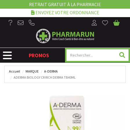
RETRAIT GRATUIT À LA PHARMACIE
ENVOYEZ VOTRE ORDONNANCE
NAVIGATION
PROMOS
Accueil
MARQUE
A-DERMA
ADERMA BIOLOGY CR RICH DERMA TB40ML