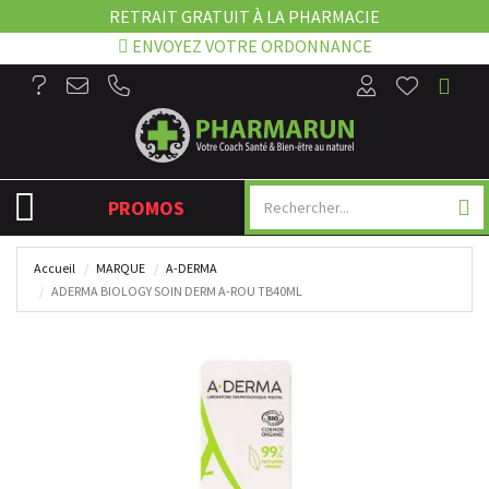
RETRAIT GRATUIT À LA PHARMACIE
ENVOYEZ VOTRE ORDONNANCE
NAVIGATION
PROMOS
Accueil
MARQUE
A-DERMA
ADERMA BIOLOGY SOIN DERM A-ROU TB40ML