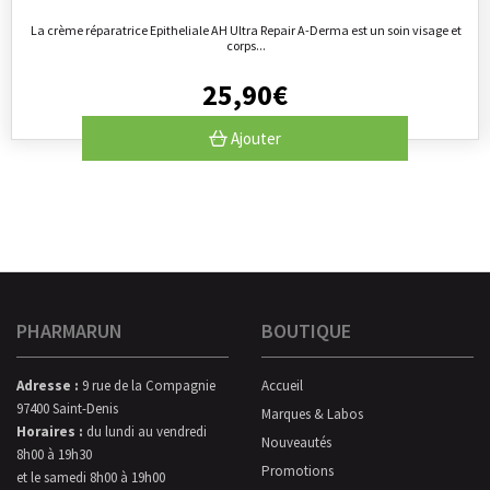
La crème réparatrice Epitheliale AH Ultra Repair A-Derma est un soin visage et
corps...
25
,
90
€
Ajouter
PHARMARUN
BOUTIQUE
Adresse :
9 rue de la Compagnie
Accueil
97400 Saint-Denis
Marques & Labos
Horaires :
du lundi au vendredi
Nouveautés
8h00 à 19h30
Promotions
et le samedi 8h00 à 19h00