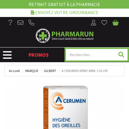
RETRAIT GRATUIT À LA PHARMACIE
ENVOYEZ VOTRE ORDONNANCE
NAVIGATION
PROMOS
Accueil
MARQUE
GILBERT
A CERUMEN SPRAY 40ML COLOR