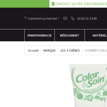
ENVOYEZ VOTRE ORDONNANC
Comment ça marche ?
02 62 21 19 65
PARA
PHARMACIE
MÉDICAMENT
MATÉRIEL
Accueil
MARQUE
LES 3 CHÊNES
3 CHENES COLO