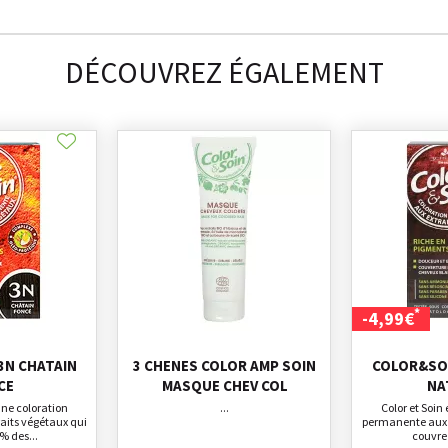
DÉCOUVREZ ÉGALEMENT
*
-4,99€
3N CHATAIN
3 CHENES COLOR AMP SOIN
COLOR&SOI
CE
MASQUE CHEV COL
NA
 une coloration
...
Color et Soin
aits végétaux qui
permanente aux e
% des...
couvre