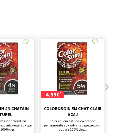
*
*
-4,99€
-4,99€
N 4N CHATAIN
COLOR&SOIN 5M CHAT CLAIR
COLOR&SO
TUREL
ACAJ
 est une coloration
Color et Soin est une coloration
Color et 
xtraits végétaux qui
permanente aux extraits végétaux qui
permanente a
 100% des...
couvre 100% des...
cou