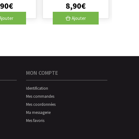
90
€
8
,
90
€
Ajouter
Ajouter
MON COMPTE
Identification
Mes commandes
Mes coordonnées
Ma messagerie
Mes favoris