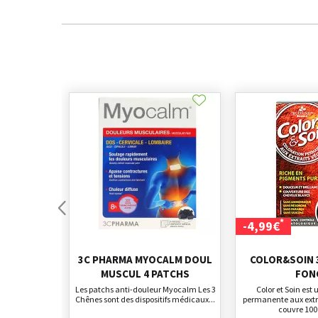
*
-4,99€
3C PHARMA MYOCALM DOUL
COLOR&SOIN 
MUSCUL 4 PATCHS
FON
Les patchs anti-douleur Myocalm Les 3
Color et Soin est
Chênes sont des dispositifs médicaux...
permanente aux extr
couvre 100