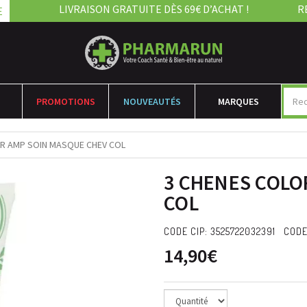
LIVRAISON GRATUITE DÈS 69€ D’ACHAT !
R
E
PROMOTIONS
NOUVEAUTÉS
MARQUES
R AMP SOIN MASQUE CHEV COL
3 CHENES COLO
COL
CODE CIP: 3525722032391 CODE
14,90€