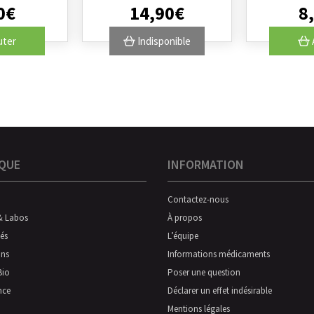
0
€
14
,
90
€
8
,
uter
Indisponible
QUE
INFORMATION
Contactez-nous
& Labos
À propos
és
L’équipe
ns
Informations médicaments
Bio
Poser une question
nce
Déclarer un effet indésirable
Mentions légales