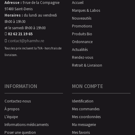
Adresse :
9 rue de la Compagnie
Accueil
97400 Saint-Denis
Marques & Labos
Horaires :
du lundi au vendredi
Nouveautés
8h00 à 19h30
Promotions
et le samedi 8h00 à 19h00
02 62 21 19 65
Produits Bio
contact@pharmhv.re
Ordonnance
Tous les prix incluent la TVA - hors frais de
Actualités
livraison.
Rendez-vous
Retrait & Livraison
INFORMATION
MON COMPTE
Contactez-nous
Identification
À propos
Mes commandes
L’équipe
Mes coordonnées
Informations médicaments
Ma messagerie
Poser une question
Mes favoris