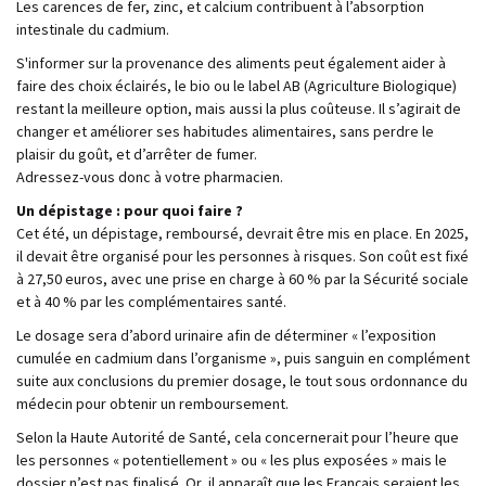
Les carences de fer, zinc, et calcium contribuent à l’absorption
intestinale du cadmium.
S'informer sur la provenance des aliments peut également aider à
faire des choix éclairés, le bio ou le label AB (Agriculture Biologique)
restant la meilleure option, mais aussi la plus coûteuse. Il s’agirait de
changer et améliorer ses habitudes alimentaires, sans perdre le
plaisir du goût, et d’arrêter de fumer.
Adressez-vous donc à votre pharmacien.
Un dépistage : pour quoi faire ?
Cet été, un dépistage, remboursé, devrait être mis en place. En 2025,
il devait être organisé pour les personnes à risques. Son coût est fixé
à 27,50 euros, avec une prise en charge à 60 % par la Sécurité sociale
et à 40 % par les complémentaires santé.
Le dosage sera d’abord urinaire afin de déterminer « l’exposition
cumulée en cadmium dans l’organisme », puis sanguin en complément
suite aux conclusions du premier dosage, le tout sous ordonnance du
médecin pour obtenir un remboursement.
Selon la Haute Autorité de Santé, cela concernerait pour l’heure que
les personnes « potentiellement » ou « les plus exposées » mais le
dossier n’est pas finalisé. Or, il apparaît que les Français seraient les