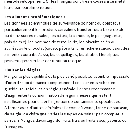
neurodéveloppement. Or les Français sont très exposés à ce métal
lourd par leur alimentation.
Les aliments problématiques ?
Les données scientifiques de surveillance pointent du doigt tout
particulièrement les produits céréaliers transformés à base de blé
ou de riz sucrés et salés, les pâtes, la semoule, le pain (baguette,
pain de mie), les pommes de terre, le riz, les biscuits salés ou
sucrés, ou le chocolat (cacao, pâte à tartiner riche en cacao), soit des
aliments courants. Aussi, les coquillages, les abats et les algues
peuvent apporter leur contribution toxique.
Limiter les dégâts
Manger le plus équilibré et le plus varié possible. Il semble impossible
d’interdire ou de bannir complètement ces aliments riches en
glucide. Toutefois, et en règle générale, l’Anses recommande
d’augmenter la consommation de légumineuses qui restent
insuffisantes pour diluer l’ingestion de contaminants spécifiques.
Alterner avec d’autres céréales : flocons d’avoine, farine de sarrasin,
de seigle, de châtaigne. Variez les types de pains : pain complet, au
sarrasin. Mangez davantage de fruits frais ou fruits secs, yaourts ou
fromages.