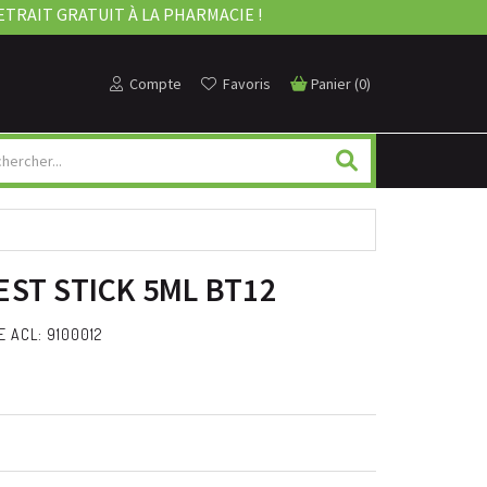
ETRAIT GRATUIT À LA PHARMACIE !
Compte
Favoris
Panier
(
0
)
ST STICK 5ML BT12
 ACL: 9100012