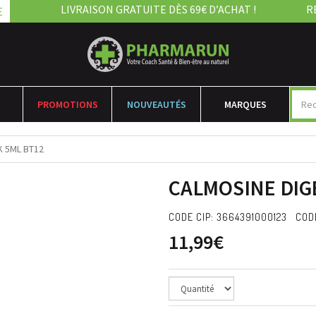
LIVRAISON GRATUITE DÈS 69€ D’ACHAT !
R
E
PROMOTIONS
NOUVEAUTÉS
MARQUES
K 5ML BT12
CALMOSINE DIGE
CODE CIP: 3664391000123 CODE
11,99€