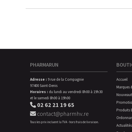
PHARMARUN
BOUTI
Adresse :
9 rue de la Compagnie
Accueil
97400 Saint-Denis
Marques 
Horaires :
du lundi au vendredi 8h00 à 19h30
Nouveaut
et le samedi 8h00 à 19h00
Promotio
02 62 21 19 65
Produits 
contact@pharmhv.re
Ordonna
Tous les prix incluent la TVA - hors frais de livraison.
Actualités