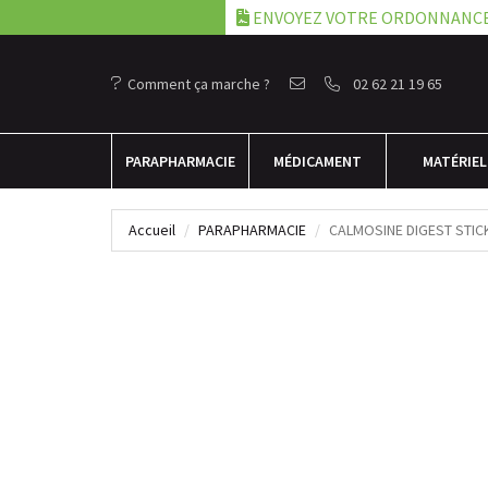
ENVOYEZ VOTRE ORDONNANC
Comment ça marche ?
02 62 21 19 65
PARA
PHARMACIE
MÉDICAMENT
MATÉRIEL
Accueil
PARAPHARMACIE
CALMOSINE DIGEST STIC