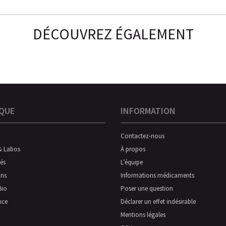
DÉCOUVREZ ÉGALEMENT
QUE
INFORMATION
Contactez-nous
& Labos
À propos
és
L’équipe
ns
Informations médicaments
Bio
Poser une question
nce
Déclarer un effet indésirable
Mentions légales