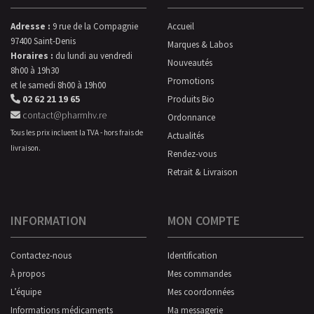
Adresse :
9 rue de la Compagnie
Accueil
97400 Saint-Denis
Marques & Labos
Horaires :
du lundi au vendredi
Nouveautés
8h00 à 19h30
Promotions
et le samedi 8h00 à 19h00
02 62 21 19 65
Produits Bio
contact@pharmhv.re
Ordonnance
Tous les prix incluent la TVA - hors frais de
Actualités
livraison.
Rendez-vous
Retrait & Livraison
INFORMATION
MON COMPTE
Contactez-nous
Identification
À propos
Mes commandes
L’équipe
Mes coordonnées
Informations médicaments
Ma messagerie