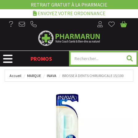
RETRAIT GRATUIT À LA PHARMACIE
ENVOYEZ VOTRE ORDONNANCE
NAVIGATION
PROMOS
Accueil
MARQUE
INAVA
BROSSE À DENTS CHIRURGICALE 15/100