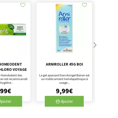
 HOMEODENT
ARNIROLLER 45G BOI
BOIRON
HLORO VOYAGE
C
ce Homéodent des
Le gel apaisant frais Arnigel Boiron est
Le compléme
iron est recommandé
un médicament homéopathique à
de Boiron
'hygiène...
usage...
dimi
99
€
9
,
99
€
Ajouter
Ajouter