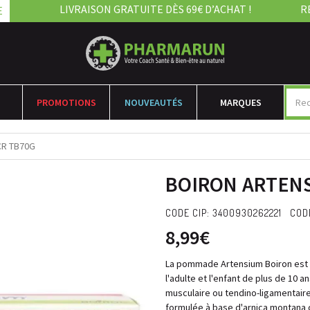
LIVRAISON GRATUITE DÈS 69€ D’ACHAT !
R
E
PROMOTIONS
NOUVEAUTÉS
MARQUES
CR TB70G
BOIRON ARTENS
CODE CIP: 3400930262221 CODE
8,99€
La pommade Artensium Boiron es
l'adulte et l'enfant de plus de 10 
musculaire ou tendino-ligamentaire
formulée à base d'arnica montana 