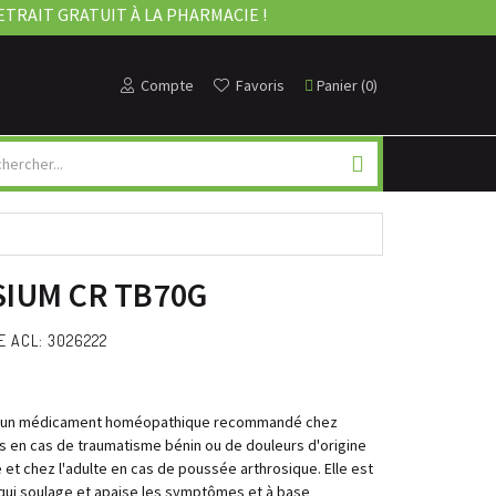
ETRAIT GRATUIT À LA PHARMACIE !
Compte
Favoris
Panier
(
0
)
IUM CR TB70G
 ACL: 3026222
t un médicament homéopathique recommandé chez
ans en cas de traumatisme bénin ou de douleurs d'origine
 et chez l'adulte en cas de poussée arthrosique. Elle est
qui soulage et apaise les symptômes et à base