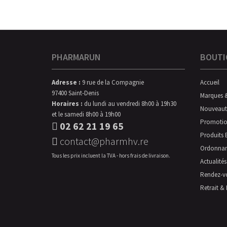
PHARMARUN
BOUTI
Adresse :
9 rue de la Compagnie
Accueil
97400 Saint-Denis
Marques 
Horaires :
du lundi au vendredi 8h00 à 19h30
Nouveaut
et le samedi 8h00 à 19h00
Promotio
02 62 21 19 65
Produits 
contact@pharmhv.re
Ordonna
Tous les prix incluent la TVA - hors frais de livraison.
Actualités
Rendez-v
Retrait & 