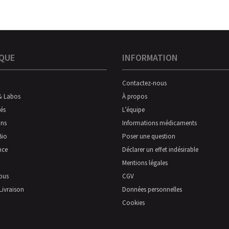
QUE
INFORMATION
Contactez-nous
& Labos
À propos
és
L’équipe
ns
Informations médicaments
Bio
Poser une question
nce
Déclarer un effet indésirable
Mentions légales
ous
CGV
Livraison
Données personnelles
Cookies