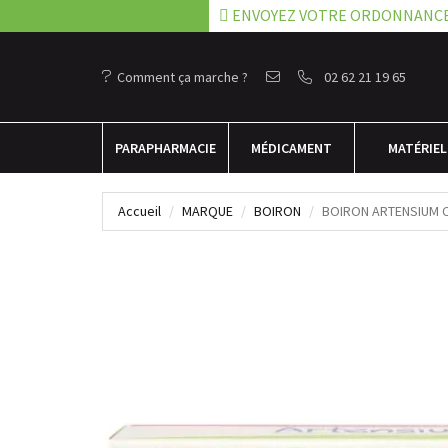
ENVOYEZ VOTRE ORDONNANC
Comment ça marche ?
02 62 21 19 65
PARA
PHARMACIE
MÉDICAMENT
MATÉRIEL
Accueil
MARQUE
BOIRON
BOIRON ARTENSIUM 