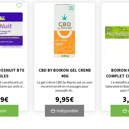
OSNUIT BTE
CBD BY BOIRON GEL CREME
BOIRON
ULES
40G
COMPLET C
t constituent un
Le gel crème CBD by Boiron est un soin
Le dentifri
ire qui aide à...
recommandé en massages pour
laboratoires Bo
assouplir et...
pour l
99
€
9
,
95
€
3
,
uter
Indisponible