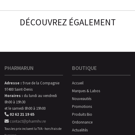
DÉCOUVREZ ÉGALEMENT
PHARMARUN
BOUTIQUE
Adresse :
9 rue de la Compagnie
Accueil
97400 Saint-Denis
Marques & Labos
Horaires :
du lundi au vendredi
Nouveautés
8h00 à 19h30
Promotions
et le samedi 8h00 à 19h00
02 62 21 19 65
Produits Bio
contact@pharmhv.re
Ordonnance
Tous les prix incluent la TVA - hors frais de
Actualités