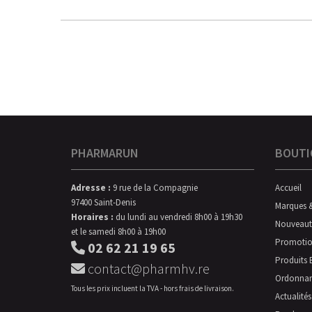
PHARMARUN
BOUTI
Adresse :
9 rue de la Compagnie
Accueil
97400 Saint-Denis
Marques 
Horaires :
du lundi au vendredi 8h00 à 19h30
Nouveaut
et le samedi 8h00 à 19h00
Promotio
02 62 21 19 65
Produits 
contact@pharmhv.re
Ordonna
Tous les prix incluent la TVA - hors frais de livraison.
Actualités