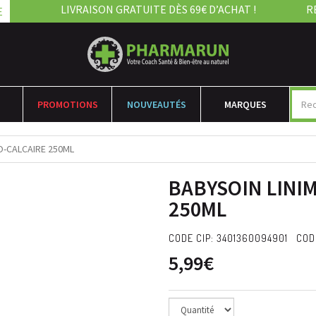
LIVRAISON GRATUITE DÈS 69€ D’ACHAT !
R
E
PROMOTIONS
NOUVEAUTÉS
MARQUES
O-CALCAIRE 250ML
BABYSOIN LINI
250ML
CODE CIP: 3401360094901 COD
5,99€