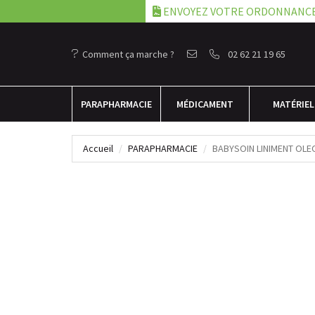
ENVOYEZ VOTRE ORDONNANC
Comment ça marche ?
02 62 21 19 65
PARA
PHARMACIE
MÉDICAMENT
MATÉRIEL
Accueil
PARAPHARMACIE
BABYSOIN LINIMENT OLE