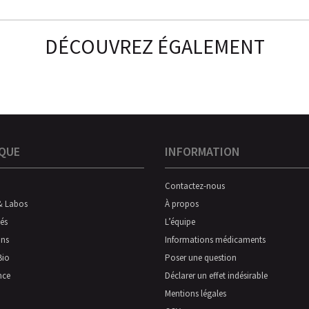
DÉCOUVREZ ÉGALEMENT
QUE
INFORMATION
Contactez-nous
& Labos
À propos
és
L’équipe
ns
Informations médicaments
Bio
Poser une question
nce
Déclarer un effet indésirable
Mentions légales